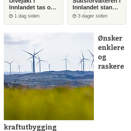
Ulvejakt i
Statsforvalteren i
Innlandet tas opp
Innlandet stanser
igjen
ulvejakt
1 dag siden
3 dager siden
Ønsker
enklere
og
raskere
kraftutbygging