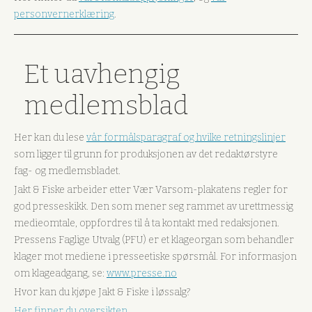
personvernerklæring
.
Et uavhengig
medlemsblad
Her kan du lese
vår formålsparagraf og hvilke retningslinjer
som ligger til grunn for produksjonen av det redaktørstyre
fag- og medlemsbladet.
Jakt & Fiske arbeider etter Vær Varsom-plakatens regler for
god presseskikk. Den som mener seg rammet av urettmessig
medieomtale, oppfordres til å ta kontakt med redaksjonen.
Pressens Faglige Utvalg (PFU) er et klageorgan som behandler
klager mot mediene i presseetiske spørsmål. For informasjon
om klageadgang, se:
www.presse.no
Hvor kan du kjøpe Jakt & Fiske i løssalg?
Her finner du oversikten