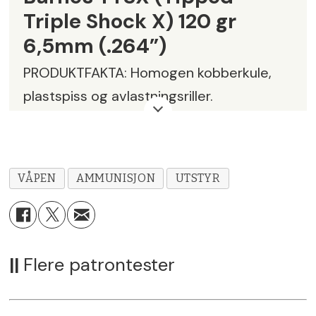
Triple Shock X) 120 gr
6,5mm (.264”)
PRODUKTFAKTA: Homogen kobberkule,
plastspiss og avlastningsriller.
Vekt: 7,8 g. Lengde: 33,5 mm, diameter:
6,7 mm, .264”. Leveres i esker á 50 stk.
VÅPEN
AMMUNISJON
UTSTYR
PRIS: kr 13,90
LEVERANDØR: Jakt & Friluft
KARAKTER: 5
||
Flere patrontester