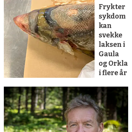
Frykter
sykdom
kan
svekke
laksen i
Gaula
og Orkla
i flere år