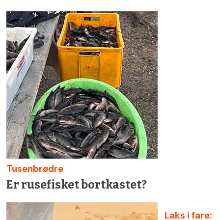
Tusenbrødre
Er rusefisket bortkastet?
Laks i fare: