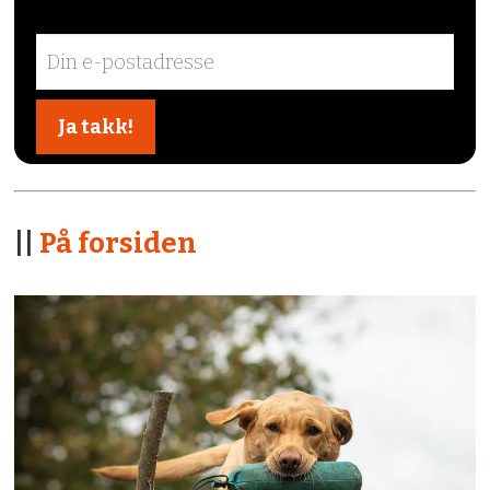
||
På forsiden