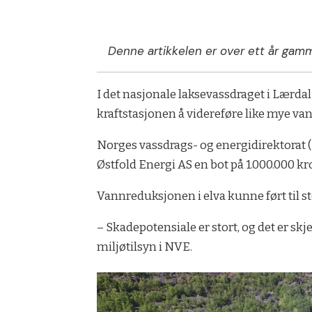
Denne artikkelen er over ett år gamm
I det nasjonale laksevassdraget i Lærdal 
kraftstasjonen å videreføre like mye van
Norges vassdrags- og energidirektorat (
Østfold Energi AS en bot på 1.000.000 kr
Vannreduksjonen i elva kunne ført til s
– Skadepotensiale er stort, og det er sk
miljøtilsyn i NVE.