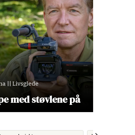
a || Livsglede
upe med støvlene på