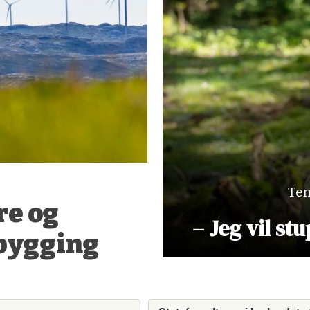
Tem
re og
– Jeg vil st
bygging