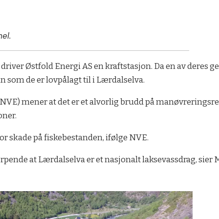
el.
driver Østfold Energi AS en kraftstasjon. Da en av deres ge
n som de er lovpålagt til i Lærdalselva.
NVE) mener at det er et alvorlig brudd på manøvreringsreg
oner.
tor skade på fiskebestanden, ifølge NVE.
jerpende at Lærdalselva er et nasjonalt laksevassdrag, sie