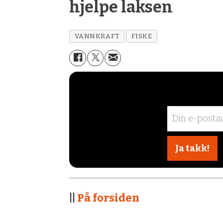
hjelpe laksen
VANNKRAFT
FISKE
||
På forsiden