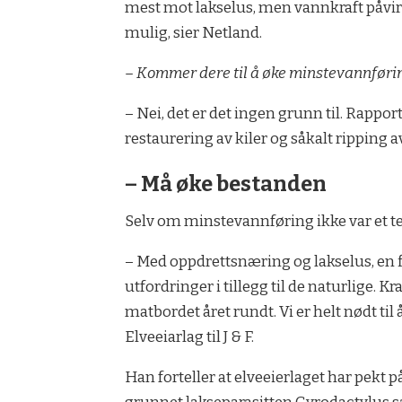
mest mot lakselus, men vannkraft påvirke
mulig, sier Netland.
– Kommer dere til å øke minstevannføri
– Nei, det er det ingen grunn til. Rappo
restaurering av kiler og såkalt ripping a
– Må øke bestanden
Selv om minstevannføring ikke var et tem
– Med oppdrettsnæring og lakselus, en fi
utfordringer i tillegg til de naturlige. Kr
matbordet året rundt. Vi er helt nødt til 
Elveeiarlag til J & F.
Han forteller at elveeierlaget har pekt p