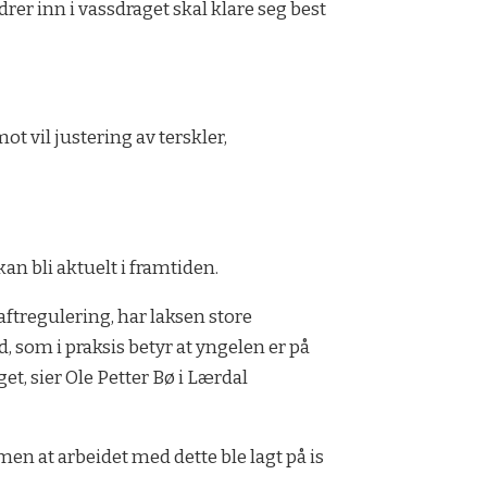
rer inn i vassdraget skal klare seg best
t vil justering av terskler,
an bli aktuelt i framtiden.
aftregulering, har laksen store
tid, som i praksis betyr at yngelen er på
get, sier Ole Petter Bø i Lærdal
 men at arbeidet med dette ble lagt på is