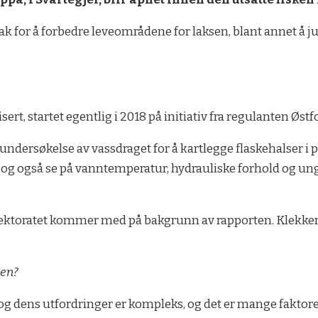
ak for å forbedre leveområdene for laksen, blant annet å jus
t, startet egentlig i 2018 på initiativ fra regulanten Østf
ndersøkelse av vassdraget for å kartlegge flaskehalser i p
t, og også se på vanntemperatur, hydrauliske forhold og ung
rektoratet kommer med på bakgrunn av rapporten. Klekkeria
ten?
v og dens utfordringer er kompleks, og det er mange faktor