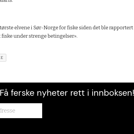
laris.
ørste elvene i Sør-Norge for fiske siden det ble rapportert om
t fiske under strenge betingelser».
KE
Få ferske nyheter rett i innboksen