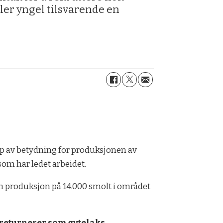
eller yngel tilsvarende en
p av betydning for produksjonen av
 som har ledet arbeidet.
 en produksjon på 14.000 smolt i området
n returnerer som gytelaks.