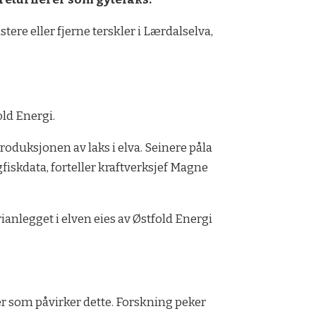
tere eller fjerne terskler i Lærdalselva,
old Energi.
roduksjonen av laks i elva. Seinere påla
fiskdata, forteller kraftverksjef Magne
nlegget i elven eies av Østfold Energi
er som påvirker dette. Forskning peker