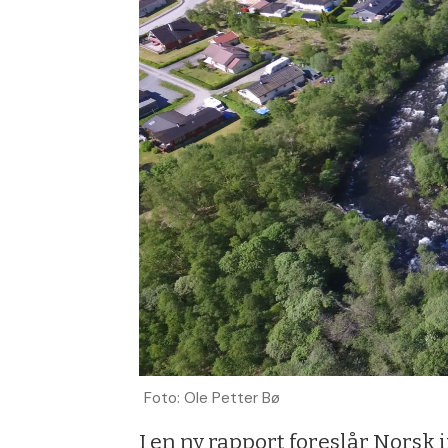
Foto: Ole Petter Bø
I en ny rapport foreslår Norsk 