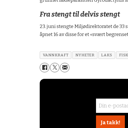
grunnet lakseparasitten Gyrodactylus sa
Fra stengt til delvis stengt
23. juni stengte Miljødirektoratet de 33 st
åpnet 16 av disse for et «svært begrense
VANNKRAFT
NYHETER
LAKS
FIS