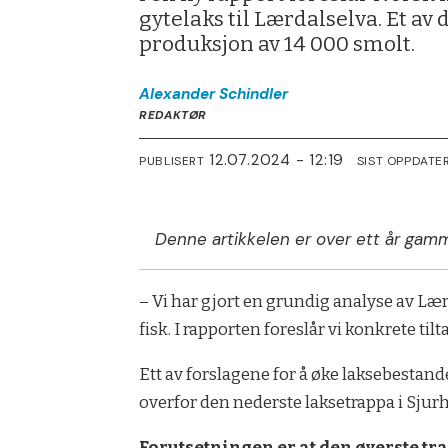
gytelaks til Lærdalselva. Et av 
produksjon av 14 000 smolt.
Alexander
Schindler
REDAKTØR
12.07.2024 - 12:19
PUBLISERT
SIST OPPDATE
Denne artikkelen er over ett år gamm
– Vi har gjort en grundig analyse av L
fisk. I rapporten foreslår vi konkrete til
Ett av forslagene for å øke laksebestan
overfor den nederste laksetrappa i Sjur
Forutsetningen er at den øverste tra