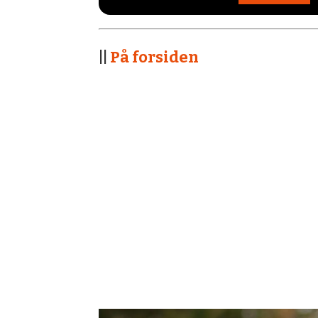
||
På forsiden