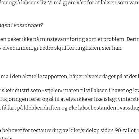
r også laksens liv. Vi må gjøre vårt for at laksen som vand
ngen i vassdraget?
rten peker ikke på minstevannføring som et problem. Derimo
v elvebunnen, gi bedre skjul for ungfisken, sier han.
a i den aktuelle rapporten, håper elveeierlaget på at det k
skeindustri som «stjeler» maten til villaksen i havet og kr
aftkjøringen fører også til at elva ikke er like islagt vinters
å få fart på klekkeridriften og øke laksebestanden i vassdra
å behovet for restaurering av kiler/sideløp siden 90-tallet,