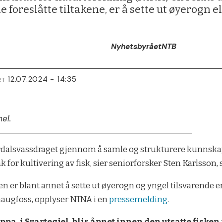
de foreslåtte tiltakene, er å sette ut øyerogn 
Nyhetsbyrået
NTB
12.07.2024 - 14:35
RT
el.
ærdalsvassdraget gjennom å samle og strukturere kunnska
tak for kultivering av fisk, sier seniorforsker Sten Karlsson,
den er blant annet å sette ut øyerogn og yngel tilsvarende
haugfoss, opplyser NINA i en
pressemelding
.
ppa, i Svartegjel, blir åpnet innen den utsatte fiske