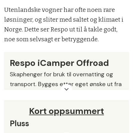
Utenlandske vogner har ofte noen rare
løsninger, og sliter med saltet og klimaet i
Norge. Dette ser Respo ut til å takle godt,
noe som selvsagt er betryggende.
Respo iCamper Offroad
Skaphenger for bruk til overnatting og
transport. Bygges etter eget ønske ut fra
utstyrslisten med tilgjengelige
elementer.
Kort oppsummert
Understell:
Varmgalvanisert
Pluss
m/opphengsfjær og påløpsbrems