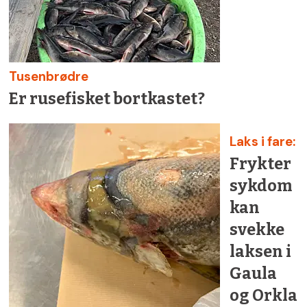
Tusenbrødre
Er rusefisket bortkastet?
Laks i fare:
Frykter
sykdom
kan
svekke
laksen i
Gaula
og Orkla