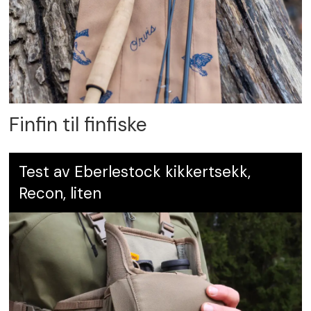
Leverandør:
respocaravan.no
Finfin til finfiske
Test av Eberlestock kikkertsekk,
Recon, liten