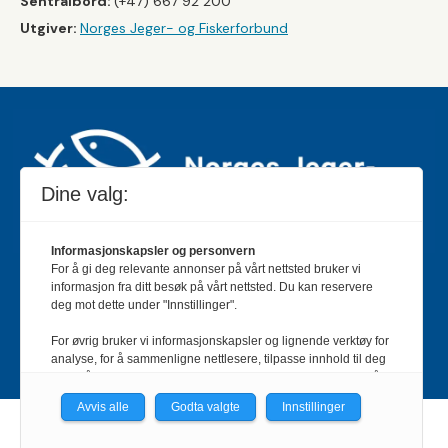
Sentralbord:
(+47) 667 92 200
Utgiver:
Norges Jeger- og Fiskerforbund
Dine valg:
Informasjonskapsler og personvern
For å gi deg relevante annonser på vårt nettsted bruker vi
Jakt & Fiske er landets største og eldste magasin for
informasjon fra ditt besøk på vårt nettsted. Du kan reservere
jakt- og fiskeinteresserte med 195 000 månedlige
deg mot dette under "Innstillinger".
lesere og et opplag på rundt 90 000 eksemplarer.
For øvrig bruker vi informasjonskapsler og lignende verktøy for
Bladet er en månedlig publikasjon og utgis av Norges
analyse, for å sammenligne nettlesere, tilpasse innhold til deg
Jeger- og Fiskerforbund.
Meld deg inn her
.
og for å utvikle og tilby nødvendig funksjonalitet. Les mer i vår
personvernerklæring.
Avvis alle
Godta valgte
Innstillinger
Vi er med i Fagpressen-nettverket. Om du samtykker under, vil
Powered by Labrador CMS