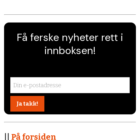
Få ferske nyheter rett i
innboksen!
||
På forsiden