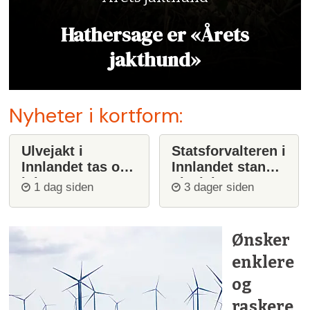
Hathersage er «Årets
jakthund»
Nyheter i kortform:
Ulvejakt i
Statsforvalteren i
Innlandet tas opp
Innlandet stanser
igjen
ulvejakt
1 dag siden
3 dager siden
Ønsker
enklere
og
raskere