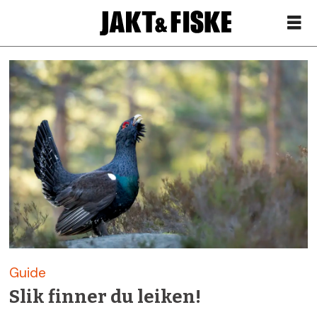
Siste
nytt
om
tiur
–
Jakt
Guide
&
Slik finner du leiken!
Fiske