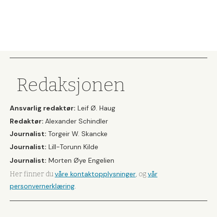
Redaksjonen
Ansvarlig redaktør:
Leif Ø. Haug
Redaktør:
Alexander Schindler
Journalist:
Torgeir W. Skancke
Journalist:
Lill-Torunn Kilde
Journalist:
Morten Øye Engelien
våre kontaktopplysninger
vår
Her finner du
, og
personvernerklæring
.