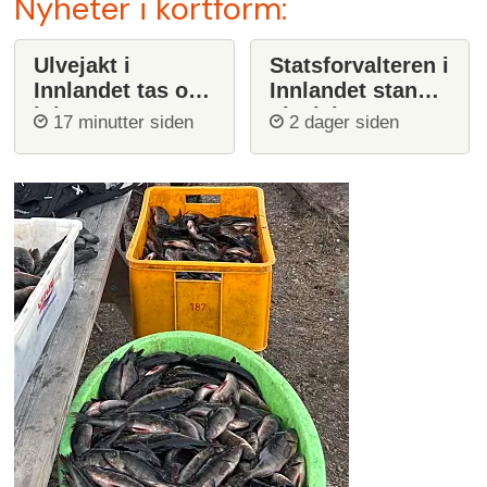
Nyheter i kortform:
Ulvejakt i
Statsforvalteren i
Innlandet tas opp
Innlandet stanser
igjen
ulvejakt
17 minutter siden
2 dager siden