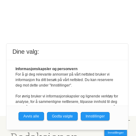
Dine valg:
Informasjonskapsler og personvern
For å gi deg relevante annonser på vårt nettsted bruker vi
informasjon fra ditt besøk på vårt nettsted. Du kan reservere
deg mot dette under "Innstillinger".
For øvrig bruker vi informasjonskapsler og lignende verktøy for
analyse, for å sammenligne nettlesere, tilpasse innhold til deg
og for å utvikle og tilby nødvendig funksjonalitet. Les mer i vår
personvernerklæring.
Avvis alle
Godta valgte
Innstillinger
Vi er med i Fagpressen-nettverket. Om du samtykker under, vil
du få relevante annonser på nettstedene til medlemmene i
Innstillinger
nettverket basert på informasjon fra dine besøk på tvers av