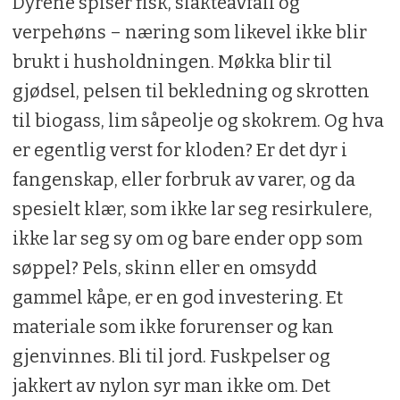
Dyrene spiser fisk, slakteavfall og
verpehøns – næring som likevel ikke blir
brukt i husholdningen. Møkka blir til
gjødsel, pelsen til bekledning og skrotten
til biogass, lim såpeolje og skokrem. Og hva
er egentlig verst for kloden? Er det dyr i
fangenskap, eller forbruk av varer, og da
spesielt klær, som ikke lar seg resirkulere,
ikke lar seg sy om og bare ender opp som
søppel? Pels, skinn eller en omsydd
gammel kåpe, er en god investering. Et
materiale som ikke forurenser og kan
gjenvinnes. Bli til jord. Fuskpelser og
jakkert av nylon syr man ikke om. Det