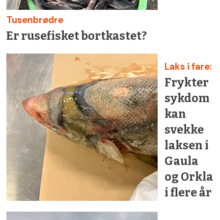
Tusenbrødre
Er rusefisket bortkastet?
Laks i fare:
Frykter
sykdom
kan
svekke
laksen i
Gaula
og Orkla
i flere år