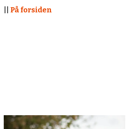
||
På forsiden