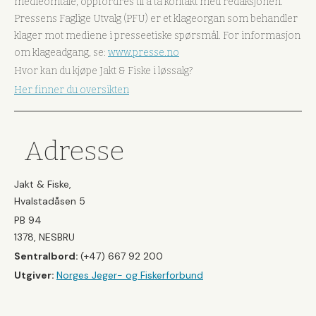
medieomtale, oppfordres til å ta kontakt med redaksjonen.
Pressens Faglige Utvalg (PFU) er et klageorgan som behandler
klager mot mediene i presseetiske spørsmål. For informasjon
om klageadgang, se:
www.presse.no
Hvor kan du kjøpe Jakt & Fiske i løssalg?
Her finner du oversikten
Adresse
Jakt & Fiske,
Hvalstadåsen 5
PB 94
1378, NESBRU
Sentralbord:
(+47) 667 92 200
Utgiver:
Norges Jeger- og Fiskerforbund