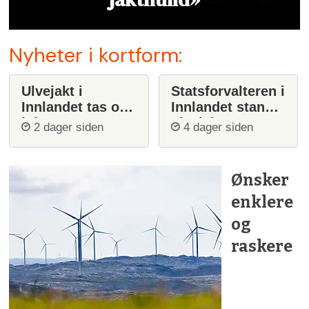
Nyheter i kortform:
Ulvejakt i
Statsforvalteren i
Innlandet tas opp
Innlandet stanser
igjen
ulvejakt
2 dager siden
4 dager siden
Ønsker
enklere
og
raskere