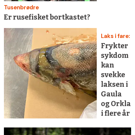
Tusenbrødre
Er rusefisket bortkastet?
Laks i fare:
Frykter
sykdom
kan
svekke
laksen i
Gaula
og Orkla
i flere år