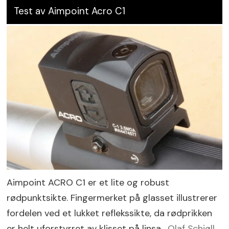
Test av Aimpoint Acro C1
Aimpoint ACRO C1 er et lite og robust
rødpunktsikte. Fingermerket på glasset illustrerer
fordelen ved et lukket reflekssikte, da rødprikken
er helt uforstyrret av klisset på linsa.
Olaf Schjøll