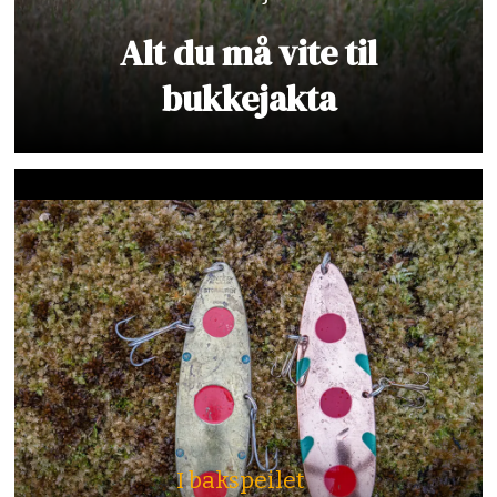
Alt du må vite til
bukkejakta
I bakspeilet