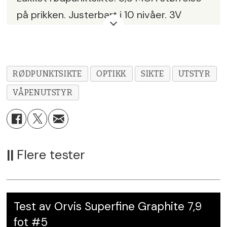
på prikken. Justerbart i 10 nivåer. 3V
batteri type CR1225. Vekt 60 gram,
Lengde 47 mm, bredde 30 mm og høyde
30 mm. Vanntett ned til 5 meter.
RØDPUNKTSIKTE
OPTIKK
SIKTE
UTSTYR
Pris:
kr 6370,-
VÅPENUTSTYR
Leverandør:
Schou Våpen AS
Karakter:
6
||
Flere tester
Test av Orvis Superfine Graphite 7,9
fot #5