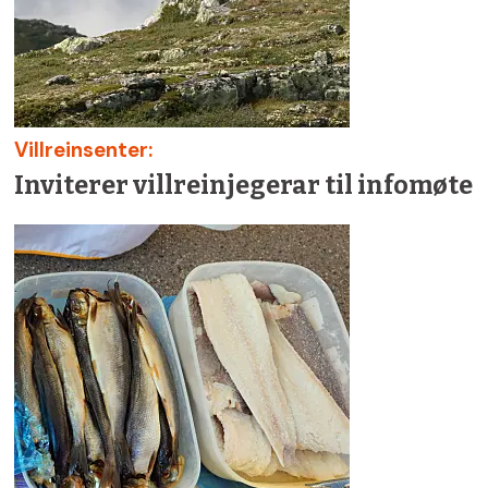
Villreinsenter:
Inviterer villreinjegerar til infomøte