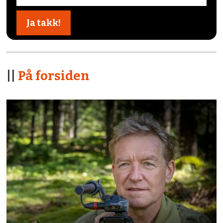
||
På forsiden