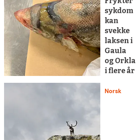
Frykter
sykdom
kan
svekke
laksen i
Gaula
og Orkla
i flere år
Norsk