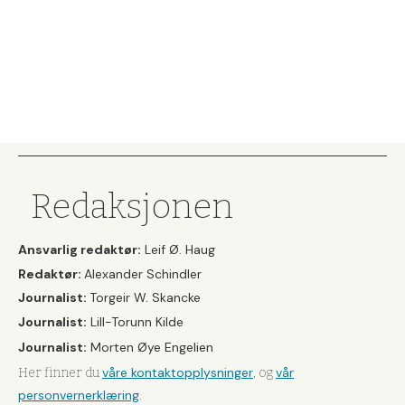
Redaksjonen
Ansvarlig redaktør:
Leif Ø. Haug
Redaktør:
Alexander Schindler
Journalist:
Torgeir W. Skancke
Journalist:
Lill-Torunn Kilde
Journalist:
Morten Øye Engelien
våre kontaktopplysninger
vår
Her finner du
, og
personvernerklæring
.