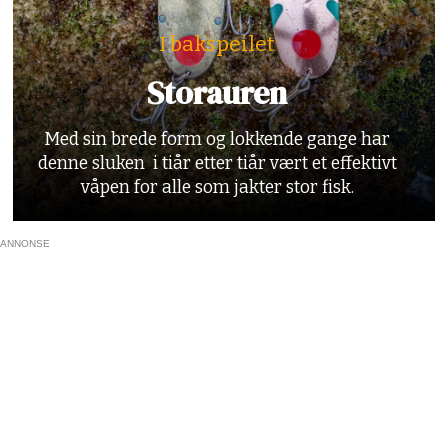
I bakspeilet
Storauren
Med sin brede form og lokkende gange har
denne sluken i tiår etter tiår vært et effektivt
våpen for alle som jakter stor fisk.
ANNONSE