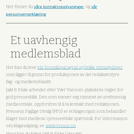
våre kontaktopplysninger
vår
Her finner du
, og
personvernerklæring
.
Et uavhengig
medlemsblad
Her kan du lese
vår formålsparagraf og hvilke retningslinjer
som ligger til grunn for produksjonen av det redaktørstyre
fag- og medlemsbladet.
Jakt & Fiske arbeider etter Vær Varsom-plakatens regler for
god presseskikk. Den som mener seg rammet av urettmessig
medieomtale, oppfordres til å ta kontakt med redaksjonen.
Pressens Faglige Utvalg (PFU) er et klageorgan som behandler
klager mot mediene i presseetiske spørsmål. For informasjon
om klageadgang, se:
www.presse.no
Hvor kan du kjøpe Jakt & Fiske i løssalg?