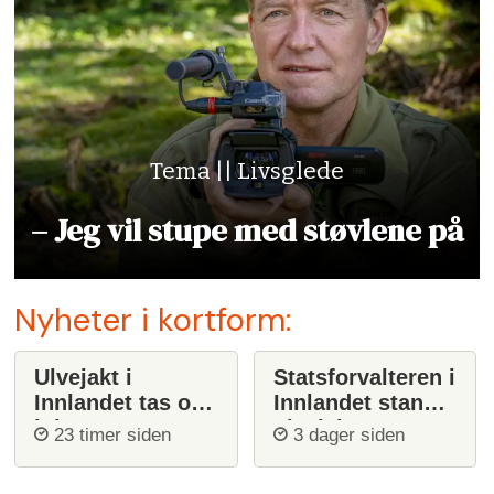
Tema || Livsglede
– Jeg vil stupe med støvlene på
Nyheter i kortform:
Ulvejakt i
Statsforvalteren i
Innlandet tas opp
Innlandet stanser
igjen
ulvejakt
23 timer siden
3 dager siden