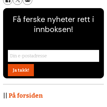
Få ferske nyheter rett i
innboksen!
||
På forsiden