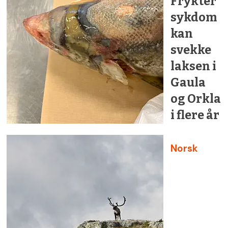
Frykter
sykdom
kan
svekke
laksen i
Gaula
og Orkla
i flere år
Norsk