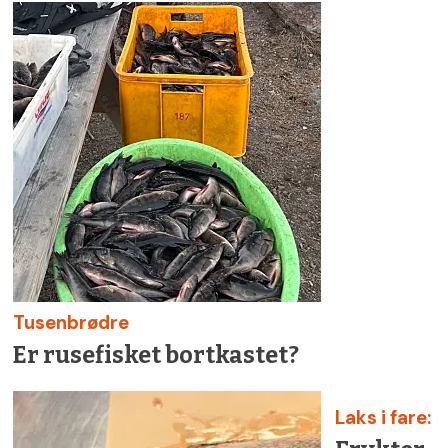
Tusenbrødre
Er rusefisket bortkastet?
Laks i fare: