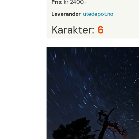
Pris
: kr 2400,-
Leverandør
:
utedepot.no
Karakter:
6