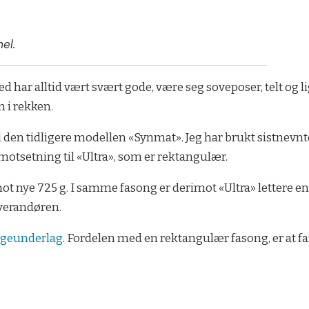
el.
 har alltid vært svært gode, være seg soveposer, telt og l
n i rekken.
l den tidligere modellen «Synmat». Jeg har brukt sistnevnt
 motsetning til «Ultra», som er rektangulær.
mot nye 725 g. I samme fasong er derimot «Ultra» lettere e
everandøren.
ggeunderlag
. Fordelen med en rektangulær fasong, er at f