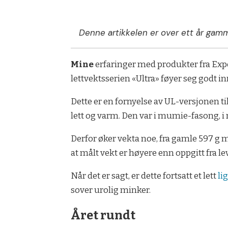
Denne artikkelen er over ett år gamm
Mine
erfaringer med produkter fra Exped
lettvektsserien «Ultra» føyer seg godt in
Dette er en fornyelse av UL-versjonen ti
lett og varm. Den var i mumie-fasong, i
Derfor øker vekta noe, fra gamle 597 g 
at målt vekt er høyere enn oppgitt fra l
Når det er sagt, er dette fortsatt et lett
li
sover urolig minker.
Året rundt