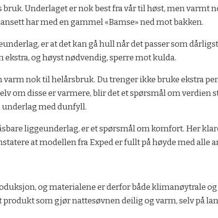
bruk. Underlaget er nok best fra vår til høst, men varmt n
om uansett har med en gammel «Bamse» ned mot bakken.
eunderlag, er at det kan gå hull når det passer som dårligs
 ekstra, og høyst nødvendig, sperre mot kulda.
n varm nok til helårsbruk. Du trenger ikke bruke ekstra pe
v om disse er varmere, blir det et spørsmål om verdien stå
nn underlag med dunfyll.
åsbare liggeunderlag, er et spørsmål om komfort. Her klare
tatere at modellen fra Exped er fullt på høyde med alle an
duksjon, og materialene er derfor både klimanøytrale og øk
t produkt som gjør nattesøvnen deilig og varm, selv på lan