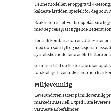
Denne modellen er oppgitt til 4-sesongs 
kaldeste årstiden, spesielt for deg s
Svakheten til lettvekts oppblåsbare ligg
med seg celleplast liggende nederst som
I en slik kombinasjon er «Ultra» mer en
med dun som fyll og isolasjonsmasse. Sel
syntetiske modellene er blitt lettere e
Grunnen til at de fleste nå bruker oppbl
forskjellige leverandørene, men kan kons
Miljøvennlig
Leverandøren satser på miljøvennlig pro
markedsmateriell. Exped Ultra leverer e
varmeste anbefalinger.