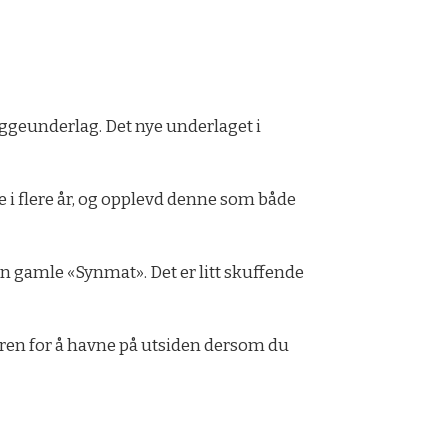
iggeunderlag. Det nye underlaget i
e i flere år, og opplevd denne som både
nn gamle «Synmat». Det er litt skuffende
aren for å havne på utsiden dersom du