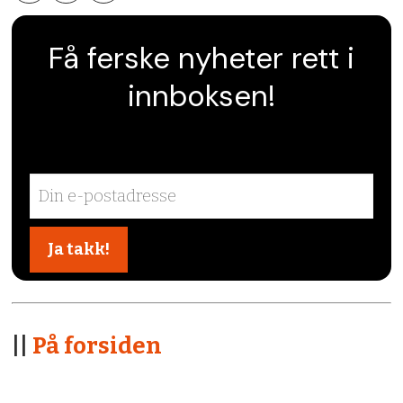
Få ferske nyheter rett i
innboksen!
||
På forsiden