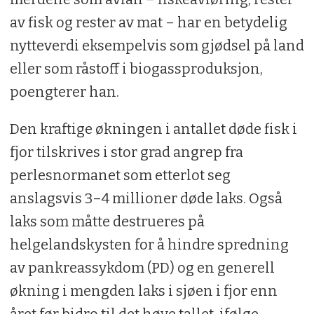
av fisk og rester av mat – har en betydelig
nytteverdi eksempelvis som gjødsel på land
eller som råstoff i biogassproduksjon,
poengterer han.
Den kraftige økningen i antallet døde fisk i
fjor tilskrives i stor grad angrep fra
perlesnormanet som etterlot seg
anslagsvis 3–4 millioner døde laks. Også
laks som måtte destrueres på
helgelandskysten for å hindre spredning
av pankreassykdom (PD) og en generell
økning i mengden laks i sjøen i fjor enn
året før bidro til det høye tallet, ifølge