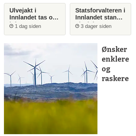
Ulvejakt i
Statsforvalteren i
Innlandet tas opp
Innlandet stanser
igjen
ulvejakt
1 dag siden
3 dager siden
Ønsker
enklere
og
raskere