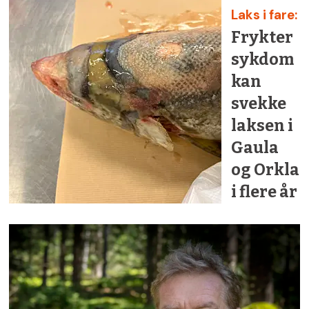
Laks i fare:
Frykter
sykdom
kan
svekke
laksen i
Gaula
og Orkla
i flere år