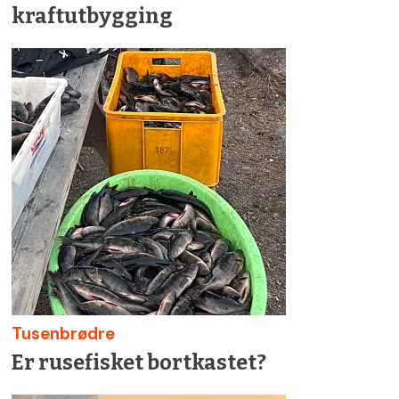
kraftutbygging
Tusenbrødre
Er rusefisket bortkastet?