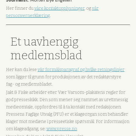
Journalist:
Morten Øye Engelien
Her finner du
våre kontaktopplysninger
, og
vår
personvernerklæring
.
Et uavhengig
medlemsblad
Her kan du lese
vår formålsparagraf og hvilke retningslinjer
som ligger til grunn for produksjonen av det redaktørstyre
fag- og medlemsbladet.
Jakt & Fiske arbeider etter Vær Varsom-plakatens regler for
god presseskikk. Den som mener seg rammet av urettmessig
medieomtale, oppfordres til å ta kontakt med redaksjonen.
Pressens Faglige Utvalg (PFU) er et klageorgan som behandler
klager mot mediene i presseetiske spørsmål. For informasjon
om klageadgang, se:
www.presse.no