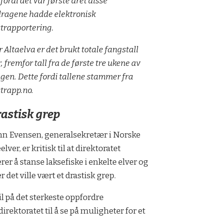
 fordi det var første året disse
ragene hadde elektronisk
trapportering.
r Altaelva er det brukt totale fangstall
, fremfor tall fra de første tre ukene av
gen. Dette fordi tallene stammer fra
trapp.no.
rastisk grep
nn Evensen, generalsekretær i Norske
lver, er kritisk til at direktoratet
rer å stanse laksefiske i enkelte elver og
 det ville vært et drastisk grep.
vil på det sterkeste oppfordre
direktoratet til å se på muligheter for et