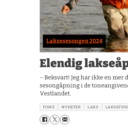
Laksesesongen 2024
Elendig lakseå
– Beksvart! Jeg har ikke en mer 
sesongåpning i de toneangivend
Vestlandet.
FISKE
NYHETER
LAKS
LAKSEFIS