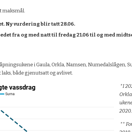
rt maksmål.
t. Ny vurdering blir tatt 28.06.
fredet fra og med natt til fredag 21.06 til og med mid
or åpningsukene i Gaula, Orkla, Namsen, Numedalslågen, Sur
laks, både gjenutsatt og avlivet.
*I 202
Orkla
ukene
2020
** Fo