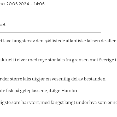
20.06.2024 - 14:06
ERT
el.
rt lave fangster av den rødlistede atlantiske laksen de aller
aktuelt i elver med mye stor laks fra grensen mot Sverige i
r der større laks utgjør en vesentlig del av bestanden.
 lite fisk på gyteplassene, ifølge Hambro.
rligste som har vært, med fangst langt under hva som er n