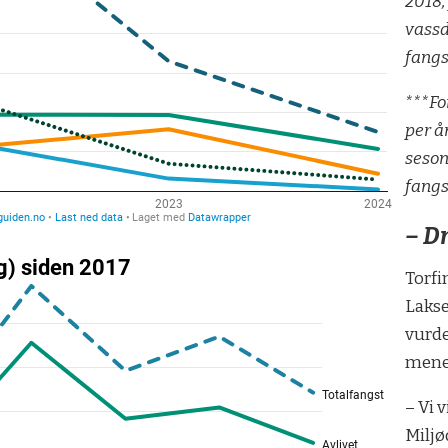
2018,
vassd
fangs
***Fo
per år
seson
fangs
– D
Torfi
Laksee
vurde
mener
– Vi 
Miljø