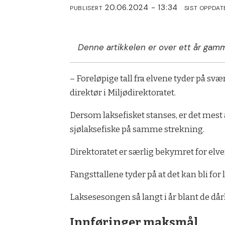
20.06.2024 - 13:34
PUBLISERT
SIST OPPDAT
Denne artikkelen er over ett år gamm
– Foreløpige tall fra elvene tyder på svæ
direktør i Miljødirektoratet.
Dersom laksefisket stanses, er det mest 
sjølaksefiske på samme strekning.
Direktoratet er særlig bekymret for elve
Fangsttallene tyder på at det kan bli for
Laksesesongen så langt i år blant de då
Innføringer maksmål