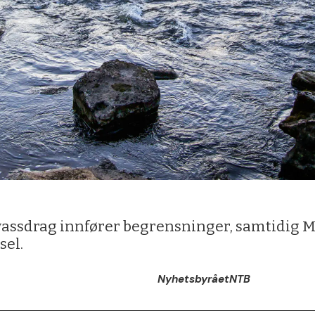
vassdrag innfører begrensninger, samtidig Mi
sel.
Nyhetsbyrået
NTB