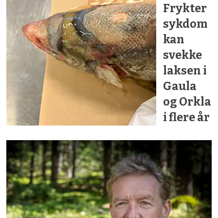
Frykter
sykdom
kan
svekke
laksen i
Gaula
og Orkla
i flere år