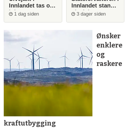
Innlandet tas opp
Innlandet stanser
igjen
ulvejakt
1 dag siden
3 dager siden
Ønsker
enklere
og
raskere
kraftutbygging