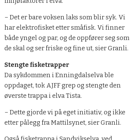
miljøfaktorer i elva.
– Det er bare voksen laks som blir syk. Vi
har elektrofisket etter småfisk. Vi finner
både yngel og par, og de oppfører seg som
de skal og ser friske og fine ut, sier Granli.
Stengte fisketrapper
Da sykdommen i Enningdalselva ble
oppdaget, tok AJFF grep og stengte den
øverste trappa i elva Tista.
– Dette gjorde vi på eget initiativ, og ikke
etter pålegg fra Mattilsynet, sier Granli.
Også fisketrappa i Sandvikselva, ved