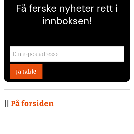
Få ferske nyheter rett i
innboksen!
||
På forsiden