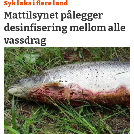
Syk laks i flere land
Mat­tilsynet på­legger
desin­fisering mellom alle
vassdrag