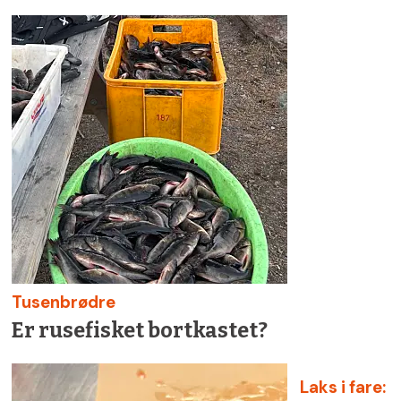
Tusenbrødre
Er rusefisket bortkastet?
Laks i fare: