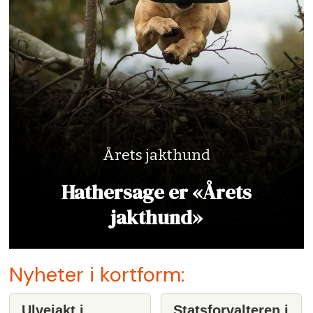
Årets jakthund
Hathersage er «Årets
jakthund»
Nyheter i kortform:
Ulvejakt i
Statsforvalteren i