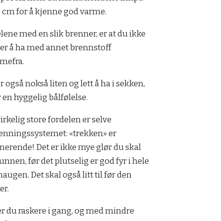
 cm for å kjenne god varme.
lene med en slik brenner, er at du ikke
er å ha med annet brennstoff
mefra.
r også nokså liten og lett å ha i sekken,
r en hyggelig bålfølelse.
irkelig store fordelen er selve
enningssystemet: «trekken» er
erende! Det er ikke mye glør du skal
bunnen, før det plutselig er god fyr i hele
haugen. Det skal også litt til før den
er.
e er du raskere i gang, og med mindre