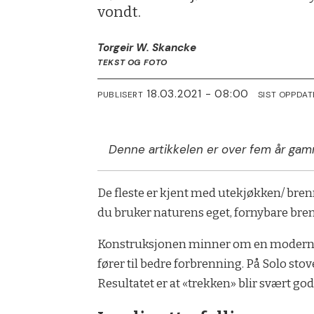
vondt.
Torgeir W. Skancke
TEKST OG FOTO
18.03.2021 - 08:00
PUBLISERT
SIST OPPDAT
Denne artikkelen er over fem år gam
De fleste er kjent med utekjøkken/ brenn
du bruker naturens eget, fornybare brenns
Konstruksjonen minner om en moderne, r
fører til bedre forbrenning. På Solo sto
Resultatet er at «trekken» blir svært god