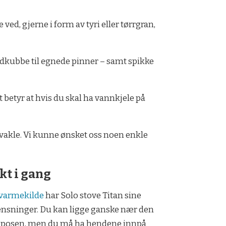
ved, gjerne i form av tyri eller tørrgran,
vedkubbe til egnede pinner – samt spikke
 betyr at hvis du skal ha vannkjele på
l vakle. Vi kunne ønsket oss noen enkle
kt i gang
varmekilde
har Solo stove Titan sine
nsninger. Du kan ligge ganske nær den
veposen, men du må ha hendene innpå