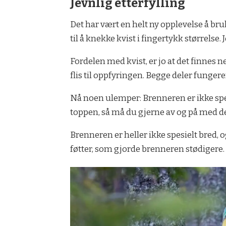
Jevnlig etterfylling
Det har vært en helt ny opplevelse å bruk
til å knekke kvist i fingertykk størrelse. 
Fordelen med kvist, er jo at det finnes
flis til oppfyringen. Begge deler fungere
Nå noen ulemper: Brenneren er ikke spes
toppen, så må du gjerne av og på med d
Brenneren er heller ikke spesielt bred, 
føtter, som gjorde brenneren stødigere.