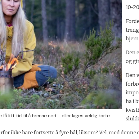
10-20
Forde
treng
hjem
Den e
og gi
Den v
forbr
impon
ha i 
kvist
å litt tid til å brenne ned – eller lages veldig korte.
slukk
orfor ikke bare fortsette å fyre bål, liksom? Vel, med denn