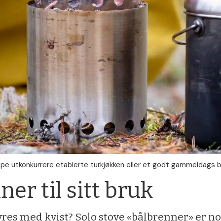
eppe utkonkurrere etablerte turkjøkken eller et godt gammeldags b
ner til sitt bruk
es med kvist? Solo stove «bålbrenner» er noe