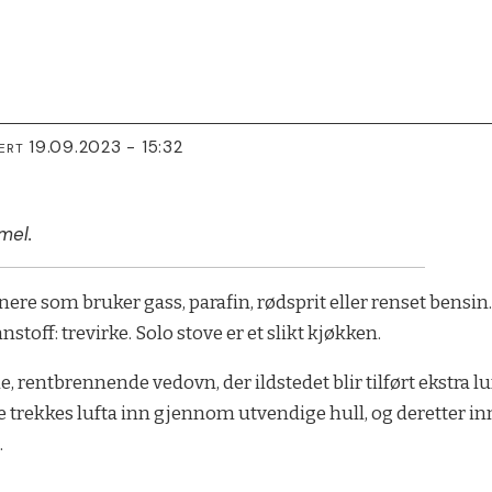
19.09.2023 - 15:32
ERT
mel.
ere som bruker gass, parafin, rødsprit eller renset bensin.
toff: trevirke. Solo stove er et slikt kjøkken.
entbrennende vedovn, der ildstedet blir tilført ekstra l
ve trekkes lufta inn gjennom utvendige hull, og deretter i
.