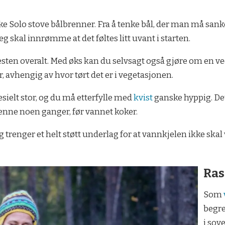
e Solo stove bålbrenner. Fra å tenke bål, der man må sanke 
Jeg skal innrømme at det føltes litt uvant i starten.
 nesten overalt. Med øks kan du selvsagt også gjøre om en 
r, avhengig av hvor tørt det er i vegetasjonen.
ielt stor, og du må etterfylle med
kvist
ganske hyppig. Det
enne noen ganger, før vannet koker.
og trenger et helt støtt underlag for at vannkjelen ikke ska
Ras
Som
begre
i so