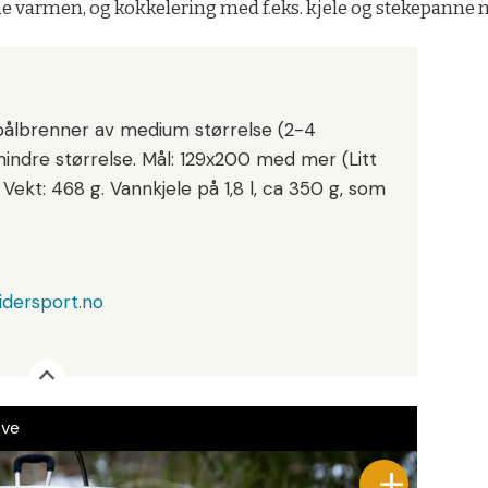
e varmen, og kokkelering med f.eks. kjele og stekepanne må
ålbrenner av medium størrelse (2-4
mindre størrelse. Mål: 129x200 med mer (Litt
Vekt: 468 g. Vannkjele på 1,8 l, ca 350 g, som
idersport.no
ove