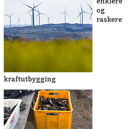
enklere
og
raskere
kraftutbygging