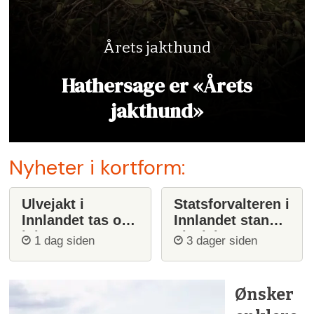
Årets jakthund
Hathersage er «Årets
jakthund»
Nyheter i kortform:
Ulvejakt i
Statsforvalteren i
Innlandet tas opp
Innlandet stanser
igjen
ulvejakt
1 dag siden
3 dager siden
Ønsker