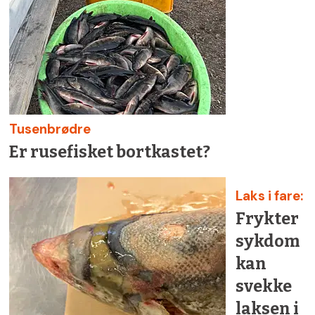
Tusenbrødre
Er rusefisket bortkastet?
Laks i fare:
Frykter
sykdom
kan
svekke
laksen i