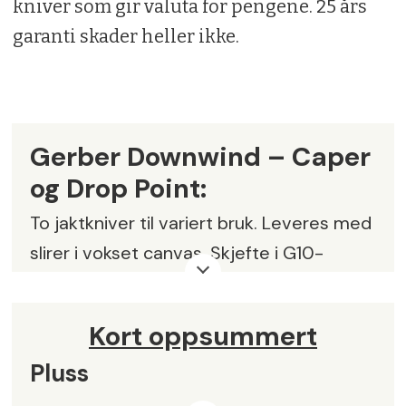
kniver som gir valuta for pengene. 25 års
garanti skader heller ikke.
Gerber Downwind – Caper
og Drop Point:
To jaktkniver til variert bruk. Leveres med
slirer i vokset canvas. Skjefte i G10-
materiale. 25 års garanti.
Vekt:
59 g (Caper) 130 g (Drop Point)
Kort oppsummert
Lengde:
8,8 cm (Caper) / 10,8 cm (Drop
Pluss
Point).