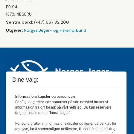
PB 94
1378, NESBRU
Sentralbord:
(+47) 667 92 200
Utgiver:
Norges Jeger- og Fiskerforbund
Dine valg:
Informasjonskapsler og personvern
For å gi deg relevante annonser på vårt nettsted bruker vi
Jakt & Fiske er landets største og eldste magasin for
informasjon fra ditt besøk på vårt nettsted. Du kan reservere
jakt- og fiskeinteresserte med 195 000 månedlige
deg mot dette under "Innstillinger".
lesere og et opplag på rundt 90 000 eksemplarer.
For øvrig bruker vi informasjonskapsler og lignende verktøy for
Bladet er en månedlig publikasjon og utgis av Norges
analyse, for å sammenligne nettlesere, tilpasse innhold til deg
Jeger- og Fiskerforbund.
Meld deg inn her
.