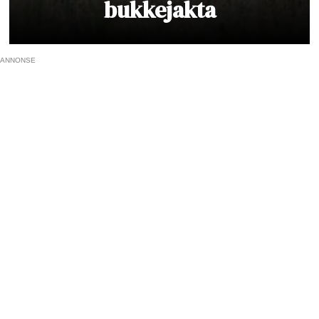
bukkejakta
ANNONSE