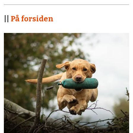
||
På forsiden