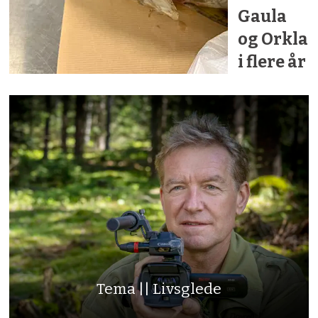
Gaula
og Orkla
i flere år
Tema || Livsglede