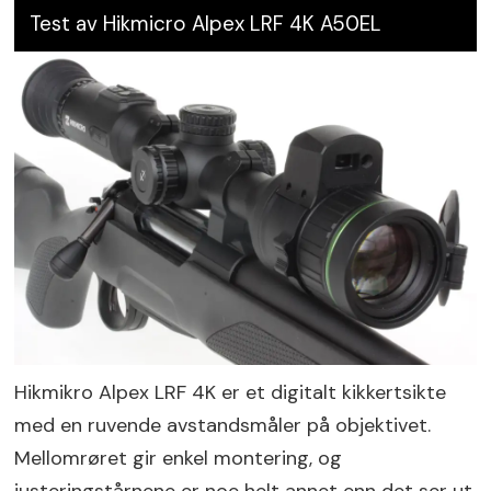
Test av Hikmicro Alpex LRF 4K A50EL
Hikmikro Alpex LRF 4K er et digitalt kikkertsikte
med en ruvende avstandsmåler på objektivet.
Mellomrøret gir enkel montering, og