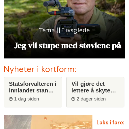
Tema || Livsglede
– Jeg vil stupe med støvlene på
Nyheter i kortform:
Statsforvalteren i
Vil gjøre det
Innlandet stanser
lettere å skyte
ulvejakt
ulv
1 dag siden
2 dager siden
Laks i fare: