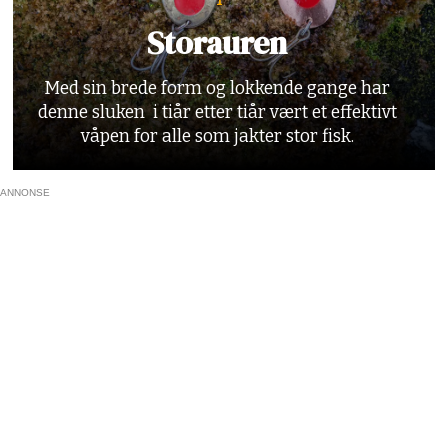
Storauren
Med sin brede form og lokkende gange har
denne sluken i tiår etter tiår vært et effektivt
våpen for alle som jakter stor fisk.
ANNONSE