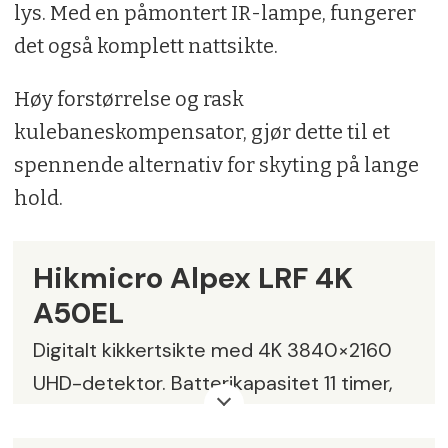
lys. Med en påmontert IR-lampe, fungerer
det også komplett nattsikte.
Høy forstørrelse og rask
kulebaneskompensator, gjør dette til et
spennende alternativ for skyting på lange
hold.
Hikmicro Alpex LRF 4K
A50EL
Digitalt kikkertsikte med 4K 3840×2160
UHD-detektor. Batterikapasitet 11 timer,
utskiftbart batteri type 18650. Vanntett