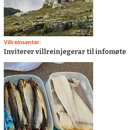
Villreinsenter:
Inviterer villreinjegerar til infomøte