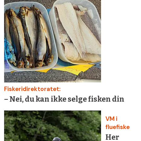
Fiskeridirektoratet:
– Nei, du kan ikke selge fisken din
VM i
fluefiske
Her