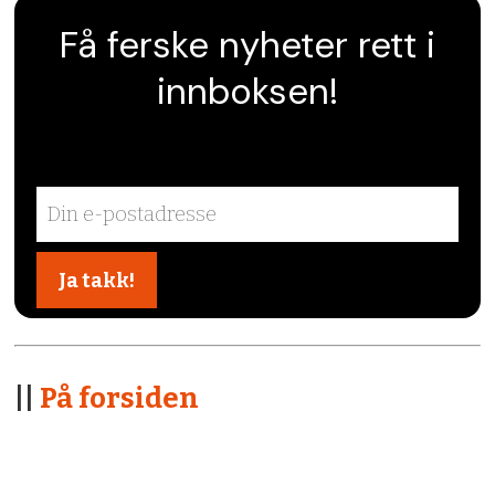
Få ferske nyheter rett i
innboksen!
||
På forsiden