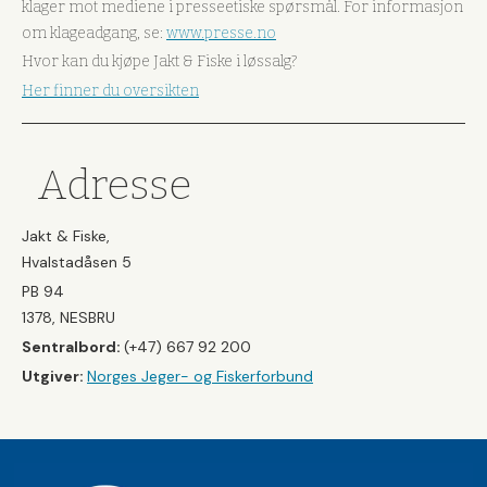
klager mot mediene i presseetiske spørsmål. For informasjon
om klageadgang, se:
www.presse.no
Hvor kan du kjøpe Jakt & Fiske i løssalg?
Her finner du oversikten
Adresse
Jakt & Fiske,
Hvalstadåsen 5
PB 94
1378, NESBRU
Sentralbord:
(+47) 667 92 200
Utgiver:
Norges Jeger- og Fiskerforbund