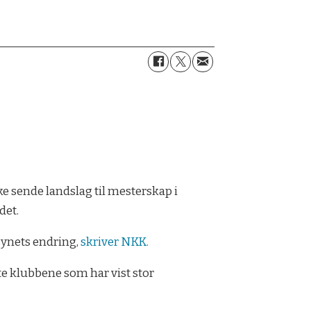
e sende landslag til mesterskap i
det.
synets endring,
skriver NKK.
rte klubbene som har vist stor