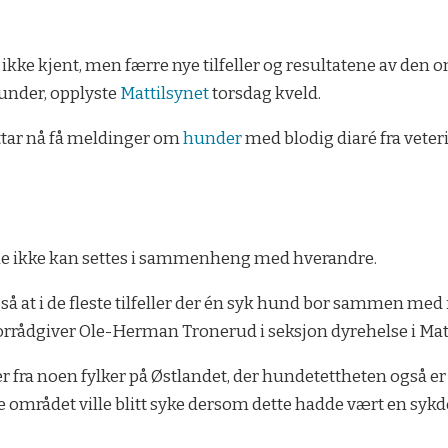
t ikke kjent, men færre nye tilfeller og resultatene av den
under, opplyste
Mattilsynet
torsdag kveld.
ttar nå få meldinger om
hunder
med blodig diaré fra veteri
lene ikke kan settes i sammenheng med hverandre.
så at i de fleste tilfeller der én syk hund bor sammen med
iorrådgiver Ole-Herman Tronerud i seksjon dyrehelse i Mat
 fra noen fylker på Østlandet, der hundetettheten også er 
te området ville blitt syke dersom dette hadde vært en sy