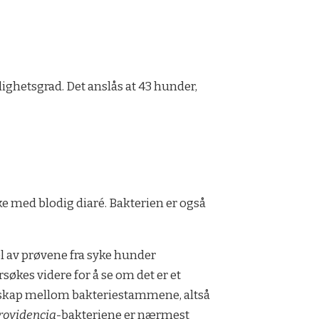
lighetsgrad. Det anslås at 43 hunder,
yke med blodig diaré. Bakterien er også
l av prøvene fra syke hunder
søkes videre for å se om det er et
skap mellom bakteriestammene, altså
rovidencia
-bakteriene er nærmest