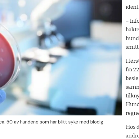
ident
– In
bakte
hunde
smitt
I før
fra 2
besle
samme
tilkn
Hunde
regne
s ca. 50 av hundene som har blitt syke med blodig
Hos d
andre