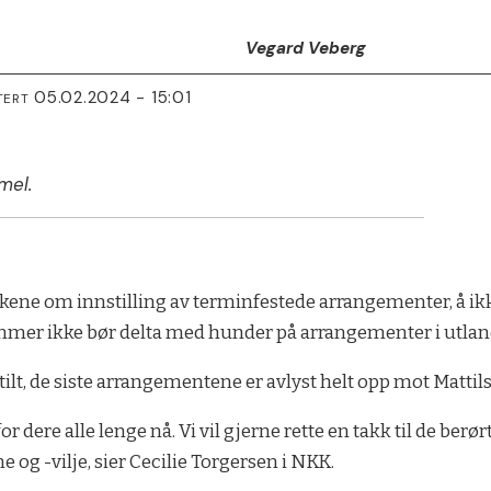
Vegard Veberg
05.02.2024 - 15:01
TERT
mel.
ene om innstilling av terminfestede arrangementer, å ikk
mer ikke bør delta med hunder på arrangementer i utlan
ilt, de siste arrangementene er avlyst helt opp mot Mattil
r dere alle lenge nå. Vi vil gjerne rette en takk til de berø
ne og -vilje, sier Cecilie Torgersen i NKK.