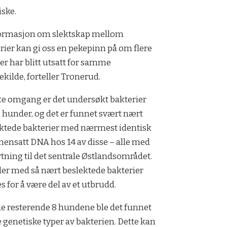
iske.
formasjon om slektskap mellom
rier kan gi oss en pekepinn på om flere
r har blitt utsatt for samme
ekilde, forteller Tronerud.
ste omgang er det undersøkt bakterier
2 hunder, og det er funnet svært nært
ktede bakterier med nærmest identisk
nsatt DNA hos 14 av disse – alle med
ytning til det sentrale Østlandsområdet.
r med så nært beslektede bakterier
s for å være del av et utbrudd.
e resterende 8 hundene ble det funnet
 genetiske typer av bakterien. Dette kan