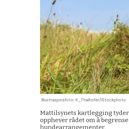
Illustrasjonsfoto: K_Thalhofer/iStockphoto
Mattilsynets kartlegging tyde
opphever rådet om å begrense 
hundearrangementer.