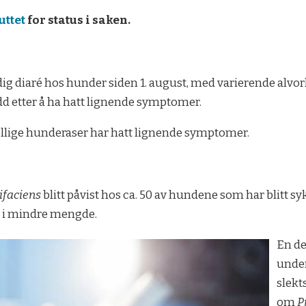
uttet
for status i saken.
dig diaré hos hunder siden 1. august, med varierende alvor
dødd etter å ha hatt lignende symptomer.
jellige hunderaser har hatt lignende symptomer.
ifaciens
blitt påvist hos ca. 50 av hundene som har blitt s
n i mindre mengde.
En de
under
slekt
om
P