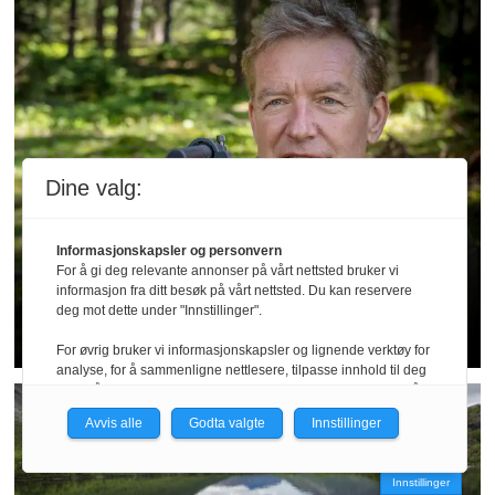
Dine valg:
Informasjonskapsler og personvern
Tema || Livsglede
For å gi deg relevante annonser på vårt nettsted bruker vi
informasjon fra ditt besøk på vårt nettsted. Du kan reservere
– Jeg vil stupe med støvlene på
deg mot dette under "Innstillinger".
For øvrig bruker vi informasjonskapsler og lignende verktøy for
analyse, for å sammenligne nettlesere, tilpasse innhold til deg
og for å utvikle og tilby nødvendig funksjonalitet. Les mer i vår
personvernerklæring.
Avvis alle
Godta valgte
Innstillinger
Vi er med i Fagpressen-nettverket. Om du samtykker under, vil
du få relevante annonser på nettstedene til medlemmene i
Innstillinger
nettverket basert på informasjon fra dine besøk på tvers av