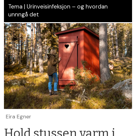
Tema | Urinveisinfeksjon – og hvordan
unnngå det
Eira Egner
Hold stussen varm i