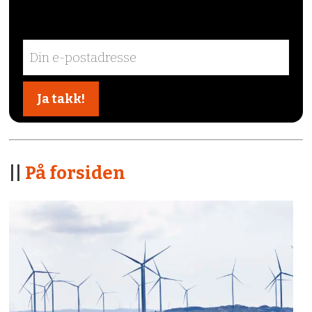
||
På forsiden