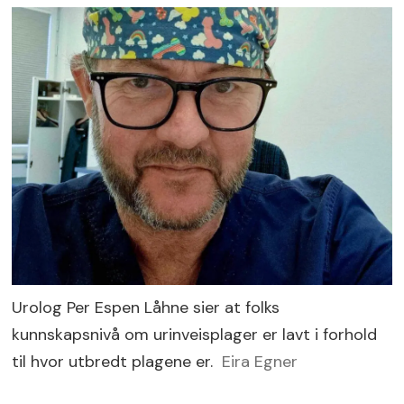
vet kan føre til UVI
De vanligste symptomene på
urinveisinfeksjon:
· Sviende smerte når du tisser
· Trang til å tisse oftere enn vanlig
· Urinen kan ha en blakket farge, lukte
vondt eller inneholde blod
· Smerter nederst i magen
Urolog Per Espen Låhne sier at folks
Kilde: Helsenorge
kunnskapsnivå om urinveisplager er lavt i forhold
til hvor utbredt plagene er.
Eira Egner