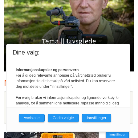
Tema || Livsglede
Dine valg:
– Jeg vil stupe med støvlene på
Informasjonskapsler og personvern
For å gi deg relevante annonser på vårt nettsted bruker vi
Nyheter i kortform:
informasjon fra ditt besøk på vårt nettsted. Du kan reservere
deg mot dette under "Innstillinger".
Ulvejakt i
Statsforvalteren i
For øvrig bruker vi informasjonskapsler og lignende verktøy for
analyse, for å sammenligne nettlesere, tilpasse innhold til deg
Innlandet tas opp
Innlandet stanser
og for å utvikle og tilby nødvendig funksjonalitet. Les mer i vår
igjen
ulvejakt
4 timer siden
2 dager siden
personvernerklæring.
Avvis alle
Godta valgte
Innstillinger
Vi er med i Fagpressen-nettverket. Om du samtykker under, vil
du få relevante annonser på nettstedene til medlemmene i
Innstillinger
nettverket basert på informasjon fra dine besøk på tvers av