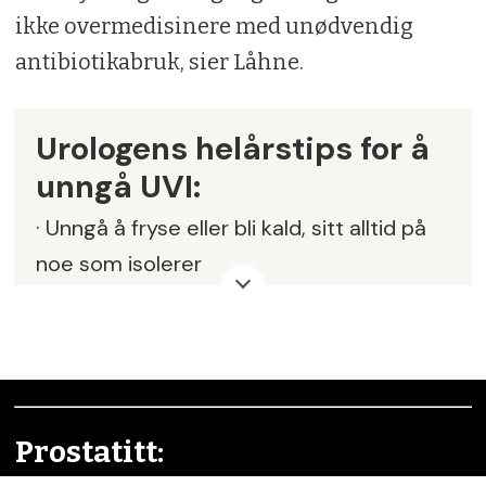
ikke overmedisinere med unødvendig
antibiotikabruk, sier Låhne.
Urologens helårstips for å
unngå UVI:
· Unngå å fryse eller bli kald, sitt alltid på
noe som isolerer
· Tiss når du må, og tøm blæra ordentlig
· Tiss innen 15 minutter etter sex
· Drikk jevnlig
Prostatitt:
· Ta tranebær i forkant av sitasjoner du