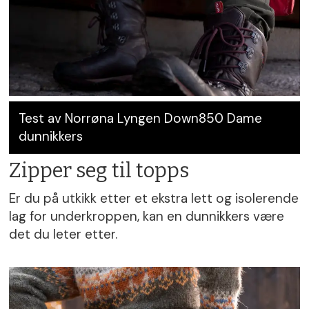
· Kronisk prostatitt og
bekkensmertesyndrom kan disponere for
erektil dysfunksjon.
Kilde: NHI
Test av Norrøna Lyngen Down850 Dame
dunnikkers
Zipper seg til topps
Er du på utkikk etter et ekstra lett og isolerende
lag for underkroppen, kan en dunnikkers være
det du leter etter.