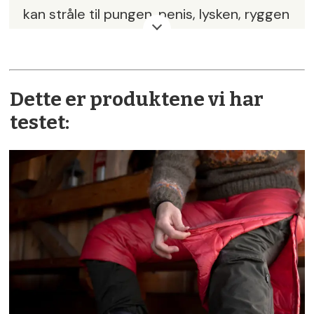
kan stråle til pungen, penis, lysken, ryggen
eller magen.
· Smerter under og etter sædutløsning.
Dette er produktene vi har
· Smerter ved vannlating,
testet:
tømmingsproblemer, nattlig vannlating
og plutselig trang til vannlating som kan
føre til urinlekkasje.
· Utflod fra urinrøret og blodtilblandet
sæd.
· Problemer med å utføre daglige
aktiviteter, depresjon og nedsatt
livskvalitet.