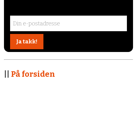
||
På forsiden