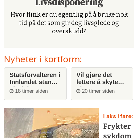
Livsdisponering
Hvor flink er du egentlig på å bruke nok
tid på det som gir deg livsglede og
overskudd?
Nyheter i kortform:
Statsforvalteren i
Vil gjøre det
Innlandet stanser
lettere å skyte
ulvejakt
ulv
18 timer siden
20 timer siden
Laks i fare:
Frykter
sykdom