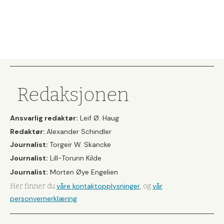
Redaksjonen
Ansvarlig redaktør:
Leif Ø. Haug
Redaktør:
Alexander Schindler
Journalist:
Torgeir W. Skancke
Journalist:
Lill-Torunn Kilde
Journalist:
Morten Øye Engelien
våre kontaktopplysninger
vår
Her finner du
, og
personvernerklæring
.