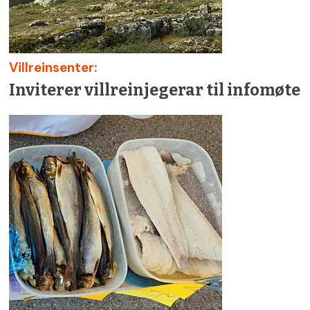
Villreinsenter:
Inviterer villreinjegerar til infomøte