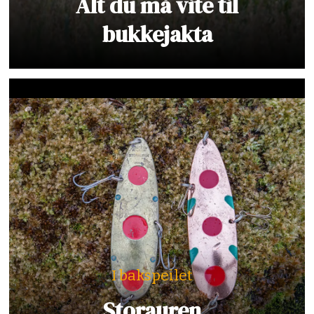
Alt du må vite til
bukkejakta
I bakspeilet
Storauren