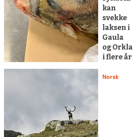
kan
svekke
laksen i
Gaula
og Orkla
i flere år
Norsk