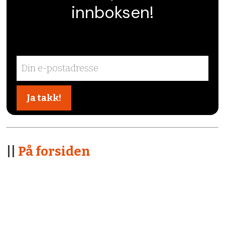
innboksen!
||
På forsiden