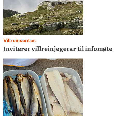
Villreinsenter:
Inviterer villreinjegerar til infomøte