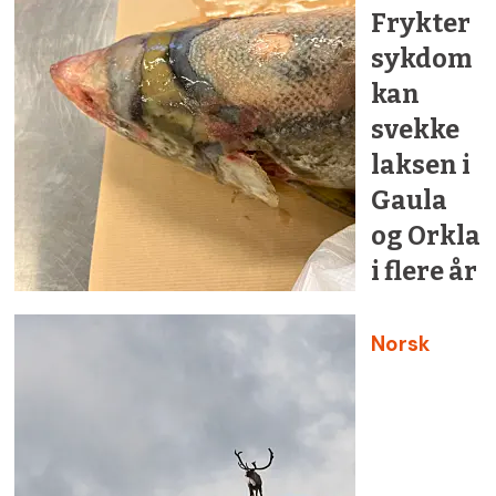
Frykter
sykdom
kan
svekke
laksen i
Gaula
og Orkla
i flere år
Norsk