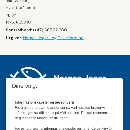
Jakt & Fiske,
Hvalstadåsen 5
PB 94
1378, NESBRU
Sentralbord:
(+47) 667 92 200
Utgiver:
Norges Jeger- og Fiskerforbund
Dine valg:
Informasjonskapsler og personvern
For å gi deg relevante annonser på vårt nettsted bruker vi
Jakt & Fiske er landets største og eldste magasin for
informasjon fra ditt besøk på vårt nettsted. Du kan reservere
jakt- og fiskeinteresserte med 195 000 månedlige
deg mot dette under "Innstillinger".
lesere og et opplag på rundt 90 000 eksemplarer.
For øvrig bruker vi informasjonskapsler og lignende verktøy for