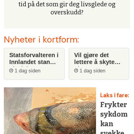
tid på det som gir deg livsglede og
overskudd?
Nyheter i kortform:
Statsforvalteren i
Vil gjøre det
Innlandet stanser
lettere å skyte
ulvejakt
ulv
1 dag siden
1 dag siden
Laks i fare:
Frykter
sykdom
kan
svekke