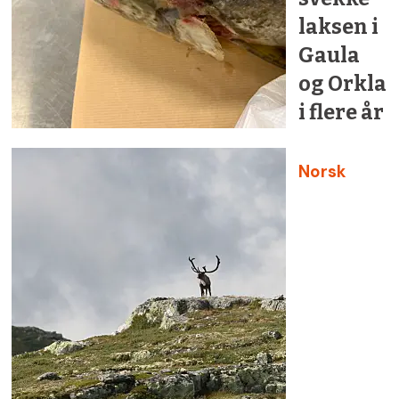
laksen i
Gaula
og Orkla
i flere år
Norsk