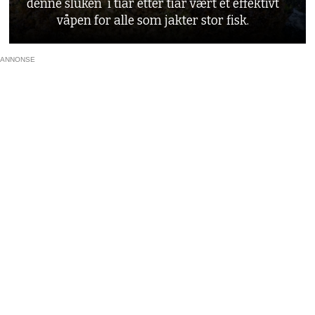
denne sluken i tiår etter tiår vært et effektivt
våpen for alle som jakter stor fisk.
ANNONSE