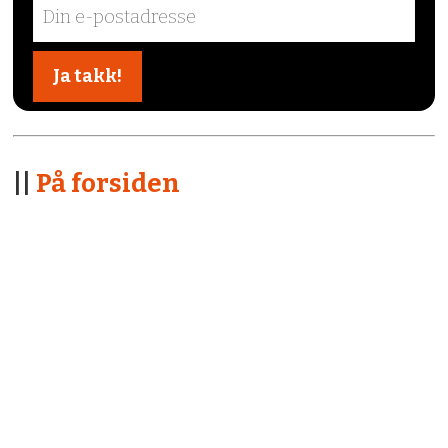
||
På forsiden