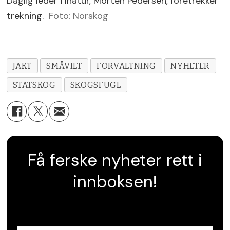
Daglig leder i Inatur, Morten Pedersen, foretrekker
trekning.
Foto: Norskog
JAKT
SMÅVILT
FORVALTNING
NYHETER
STATSKOG
SKOGSFUGL
Få ferske nyheter rett i
innboksen!