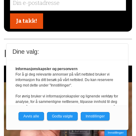
Dine valg:
||
På forsiden
Informasjonskapsler og personvern
Test av Garmin InReach Mini 3 Plus
For å gi deg relevante annonser på vårt nettsted bruker vi
informasjon fra ditt besøk på vårt nettsted. Du kan reservere
deg mot dette under "Innstillinger".
For øvrig bruker vi informasjonskapsler og lignende verktøy for
analyse, for å sammenligne nettlesere, tilpasse innhold til deg
og for å utvikle og tilby nødvendig funksjonalitet. Les mer i vår
personvernerklæring.
Avvis alle
Godta valgte
Innstillinger
Vi er med i Fagpressen-nettverket. Om du samtykker under, vil
du få relevante annonser på nettstedene til medlemmene i
Innstillinger
nettverket basert på informasjon fra dine besøk på tvers av