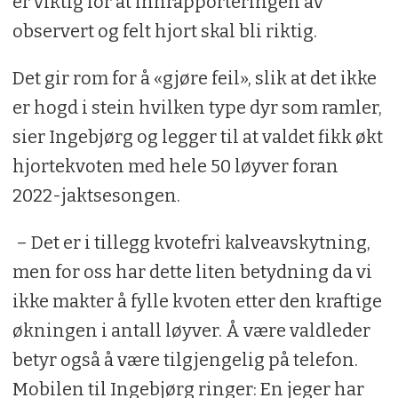
er viktig for at innrapporteringen av
observert og felt hjort skal bli riktig.
Det gir rom for å «gjøre feil», slik at det ikke
er hogd i stein hvilken type dyr som ramler,
sier Ingebjørg og legger til at valdet fikk økt
hjortekvoten med hele 50 løyver foran
2022-jaktsesongen.
– Det er i tillegg kvotefri kalveavskytning,
men for oss har dette liten betydning da vi
ikke makter å fylle kvoten etter den kraftige
økningen i antall løyver. Å være valdleder
betyr også å være tilgjengelig på telefon.
Mobilen til Ingebjørg ringer: En jeger har