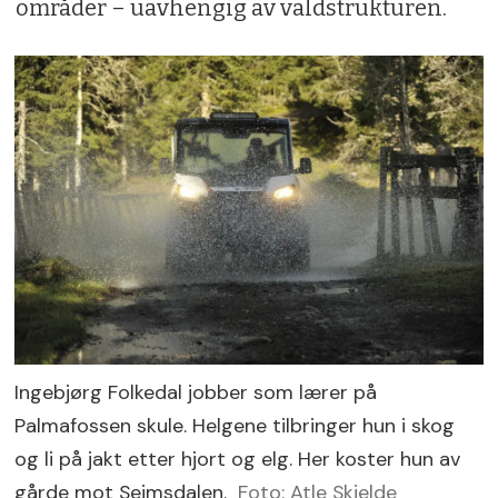
områder – uavhengig av valdstrukturen.
Ingebjørg Folkedal jobber som lærer på
Palmafossen skule. Helgene tilbringer hun i skog
og li på jakt etter hjort og elg. Her koster hun av
gårde mot Seimsdalen.
Foto: Atle Skjelde