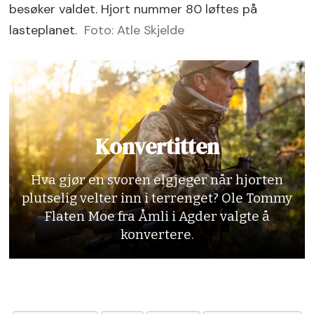
besøker valdet. Hjort nummer 80 løftes på
lasteplanet.
Foto: Atle Skjelde
Konvertitten
Hva gjør en svoren elgjeger når hjorten
plutselig velter inn i terrenget? Ole Tommy
Flaten Moe fra Åmli i Agder valgte å
konvertere.