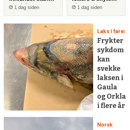
ulvejakt
ulv
1 dag siden
1 dag siden
Laks i fare:
Frykter
sykdom
kan
svekke
laksen i
Gaula
og Orkla
i flere år
Norsk