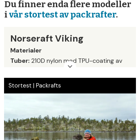
Du finner enda flere modeller
i
vår stortest av packrafter
.
Norseraft Viking
Materialer
Tuber:
210D nylon med TPU-coating av
uretan på yttersiden.
Gulv:
420D nylon med uretanbelagt TPU-
Stortest | Packrafts
coating på begge sider.
Spruttrekk:
70D TPU nylon
Sitteputer og ryggstøtte:
210D nylon.
Sydde, sveisede og tapede sømmer.
Oppblåsning:
Boston ventil på tube.