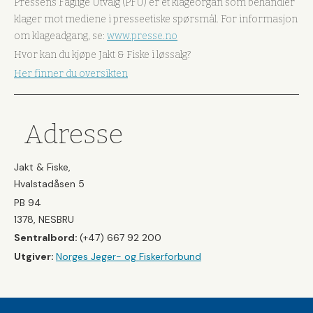
Pressens Faglige Utvalg (PFU) er et klageorgan som behandler
klager mot mediene i presseetiske spørsmål. For informasjon
om klageadgang, se:
www.presse.no
Hvor kan du kjøpe Jakt & Fiske i løssalg?
Her finner du oversikten
Adresse
Jakt & Fiske,
Hvalstadåsen 5
PB 94
1378, NESBRU
Sentralbord:
(+47) 667 92 200
Utgiver:
Norges Jeger- og Fiskerforbund