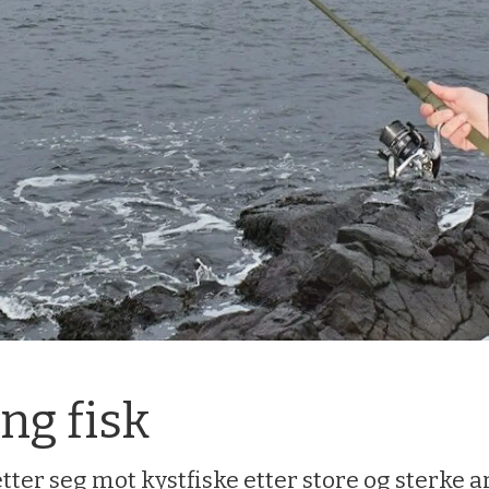
ung fisk
er seg mot kystfiske etter store og sterke ar