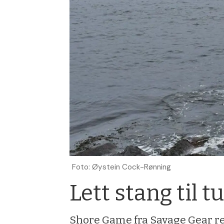
Foto: Øystein Cock-Rønning
Lett stang til t
Shore Game fra Savage Gear rett