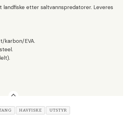
t landfiske etter saltvannspredatorer. Leveres
st/karbon/EVA.
steel.
elt).
STANG
HAVFISKE
UTSTYR