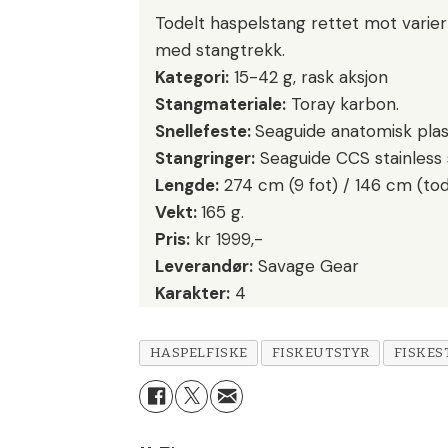
Todelt haspelstang rettet mot varier
med stangtrekk.
Kategori:
15-42 g, rask aksjon
Stangmateriale:
Toray karbon.
Snellefeste:
Seaguide anatomisk pla
Stangringer:
Seaguide CCS stainless 
Lengde:
274 cm (9 fot) / 146 cm (tod
Vekt:
165 g.
Pris:
kr 1999,-
Leverandør:
Savage Gear
Karakter:
4
HASPELFISKE
FISKEUTSTYR
FISKE