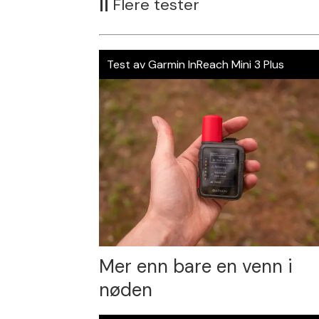
||
Flere tester
Test av Garmin InReach Mini 3 Plus
Mer enn bare en venn i
nøden