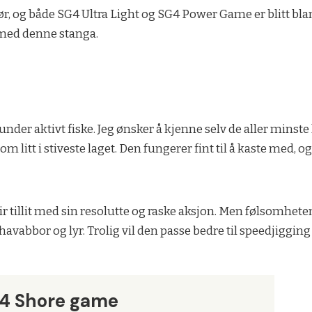
før, og både SG4 Ultra Light og SG4 Power Game er blitt blant
n med denne stanga.
under aktivt fiske. Jeg ønsker å kjenne selv de aller minste 
itt i stiveste laget. Den fungerer fint til å kaste med, og
gir tillit med sin resolutte og raske aksjon. Men følsomhet
 havabbor og lyr. Trolig vil den passe bedre til speedjigging 
G4 Shore game