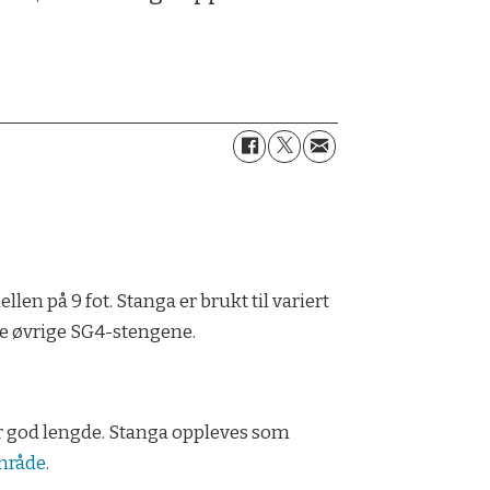
en på 9 fot. Stanga er brukt til variert
 de øvrige SG4-stengene.
 har god lengde. Stanga oppleves som
mråde
.