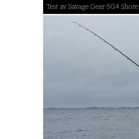
Test av Savage Gear SG4 Shor