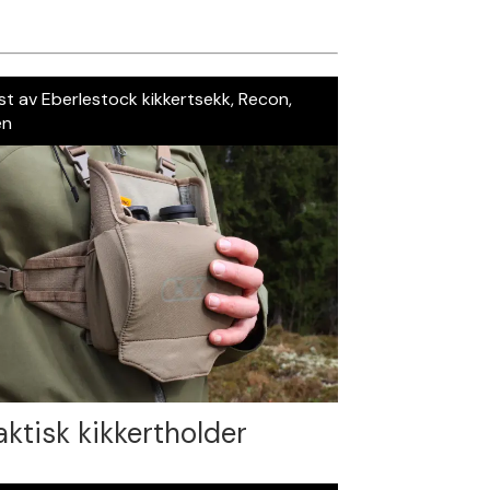
st av Eberlestock kikkertsekk, Recon,
en
aktisk kikkertholder