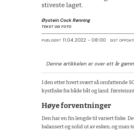
stiveste laget.
Øystein Cock Rønning
TEKST OG FOTO
11.04.2022 - 08:00
PUBLISERT
SIST OPPDAT
Denne artikkelen er over ett år gamm
I den etter hvert svært så omfattende SG
kystfiske fra både båt og land. Førsteinn
Høye forventninger
Den har en fin lengde til variert fiske.
balansert og solid ut av esken, og man t