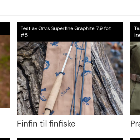
Test av Orvis Superfine Graphite 7,9 fot
Te
#5
lit
Finfin til finfiske
Pr