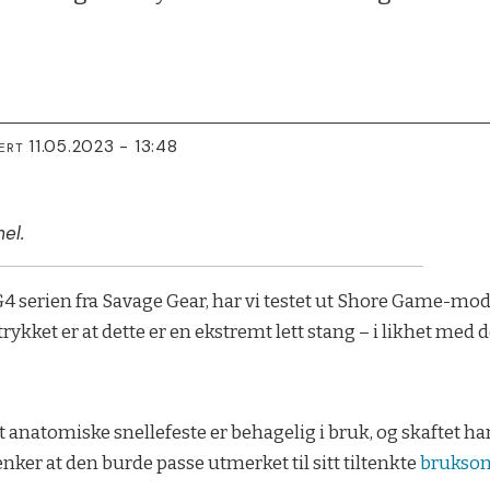
11.05.2023 - 13:48
ERT
el.
4 serien fra Savage Gear, har vi testet ut Shore Game-modell
trykket er at dette er en ekstremt lett stang – i likhet med
 Det anatomiske snellefeste er behagelig i bruk, og skaftet
enker at den burde passe utmerket til sitt tiltenkte
brukso