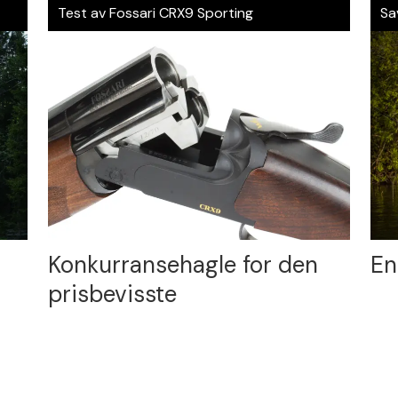
Test av Fossari CRX9 Sporting
Sa
Konkurransehagle for den
En
prisbevisste