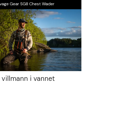
vage Gear SG8 Chest Wader
 villmann i vannet