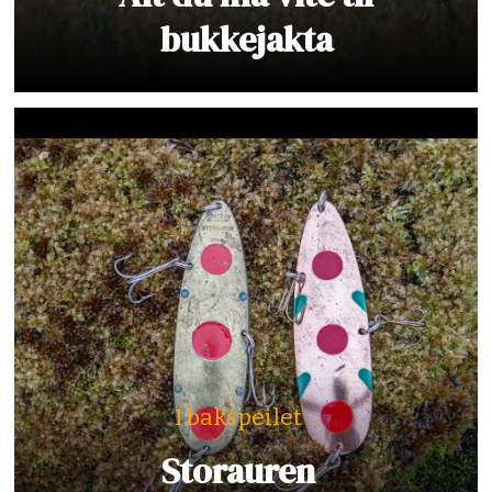
bukkejakta
I bakspeilet
Storauren