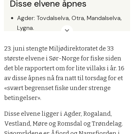
Disse elvene åpnes
Agder: Tovdalselva, Otra, Mandalselva,
Lygna.
Rogaland: Figgjo, Vikedalselva.
23. juni stengte Miljødirektoratet de 33
Vestland: Oselva, Daleelva, Gaula i
største elvene i Sør-Norge for fiske siden
Sunnfjorden, Åelva og Ommedalselva,
det ble rapportert om for lite villaks i år. 16
Hjalma.
av disse åpnes nå fra natt til torsdag for et
Møre og Romsdal: Korsbrekkelva.
«svært begrenset fiske under strenge
betingelser».
Trøndelag: Nidelva, Stjørdalselva,
Verdalselva, Namsenvassdraget
Disse elvene ligger i Agder, Rogaland,
inkludert Høylandsvassdraget og
Vestland, Møre og Romsdal og Trøndelag.
Sanddøla.
Sjøområdene er Åfjord og Namsfjorden i