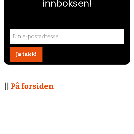
innboksen!
||
På forsiden