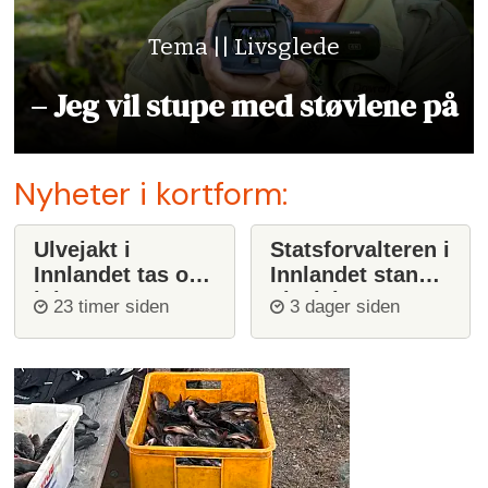
Tema || Livsglede
– Jeg vil stupe med støvlene på
Nyheter i kortform:
Ulvejakt i
Statsforvalteren i
Innlandet tas opp
Innlandet stanser
igjen
ulvejakt
23 timer siden
3 dager siden