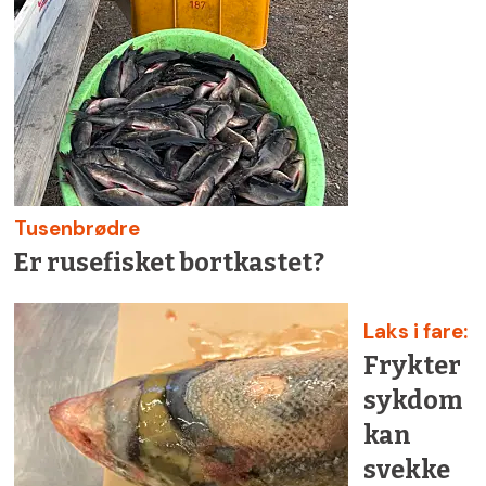
Tusenbrødre
Er rusefisket bortkastet?
Laks i fare:
Frykter
sykdom
kan
svekke