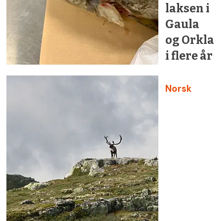
laksen i
Gaula
og Orkla
i flere år
Norsk