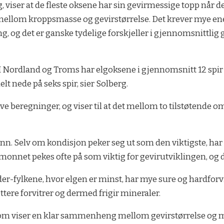
 viser at de fleste oksene har sin gevirmessige topp når d
llom kroppsmasse og gevirstørrelse. Det krever mye energi
ng, og det er ganske tydelige forskjeller i gjennomsnittlig 
. I Nordland og Troms har elgoksene i gjennomsnitt 12 spir 
lt nede på seks spir, sier Solberg.
ove beregninger, og viser til at det mellom to tilstøtende
er inn. Selv om kondisjon peker seg ut som den viktigste, h
monnet pekes ofte på som viktig for gevirutviklingen, og de
der-fylkene, hvor elgen er minst, har mye sure og hardforv
tere forvitrer og dermed frigir mineraler.
 som viser en klar sammenheng mellom gevirstørrelse og mi