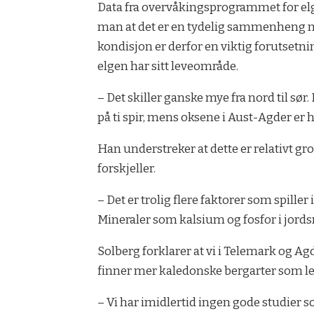
Data fra overvåkingsprogrammet for elg,
man at det er en tydelig sammenheng me
kondisjon er derfor en viktig forutsetni
elgen har sitt leveområde.
– Det skiller ganske mye fra nord til sør
på ti spir, mens oksene i Aust-Agder er he
Han understreker at dette er relativt gr
forskjeller.
– Det er trolig flere faktorer som spill
Mineraler som kalsium og fosfor i jords
Solberg forklarer at vi i Telemark og Ag
finner mer kaledonske bergarter som let
– Vi har imidlertid ingen gode studier