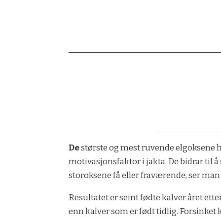
De
største og mest ruvende elgoksene har
motivasjonsfaktor i jakta. De bidrar ti
storoksene få eller fraværende, ser man
Resultatet er seint fødte kalver året et
enn kalver som er født tidlig. Forsinket