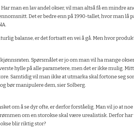
Har man en lav andel okser, vil man altså få en mindre ande
gjennomsnitt. Det er bedre enn på 1990-tallet, hvor man lå på
NA.
urlig balanse, er det fortsatt en vei å gå. Men hvor produ
t i kjønnsraten. Spørsmålet er jo om man vil ha mange okse
erste hylle på alle parametere, men det er ikke mulig. Mitt
tore. Samtidig vil man ikke at utmarka skal fortone seg so
n og bør manipulere dem, sier Solberg.
ket om å se dyr ofte, er derfor forståelig. Man vil jo at noe 
at drømmen om en storokse skal være urealistisk. Derfor har
okse blir riktig stor?