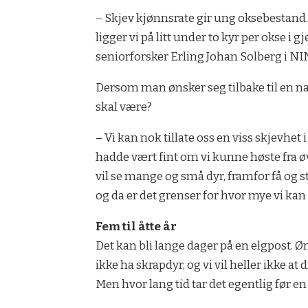
– Skjev kjønnsrate gir ung oksebestand. 
ligger vi på litt under to kyr per okse i 
seniorforsker Erling Johan Solberg i NI
Dersom man ønsker seg tilbake til en nat
skal være?
– Vi kan nok tillate oss en viss skjevhe
hadde vært fint om vi kunne høste fra øv
vil se mange og små dyr, framfor få og s
og da er det grenser for hvor mye vi ka
Fem til åtte år
Det kan bli lange dager på en elgpost. Øns
ikke ha skrapdyr, og vi vil heller ikke 
Men hvor lang tid tar det egentlig før en 