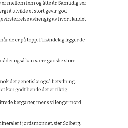
e er mellom fem og åtte år. Samtidig ser
 å utvikle et stort gevir, god
gevirstørrelse avhengig av hvor i landet
når de er på topp. I Trøndelag ligger de
 områder også kan være ganske store
ar nok det genetiske også betydning.
t kan godt hende det er riktig.
itrede bergarter, mens vi lenger nord
neraler i jordsmonnet, sier Solberg.