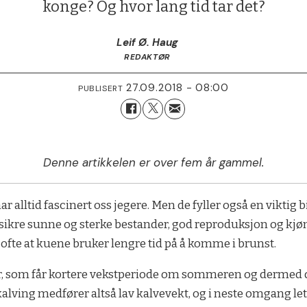
konge? Og hvor lang tid tar det?
Leif Ø. Haug
REDAKTØR
27.09.2018 - 08:00
PUBLISERT
Denne artikkelen er over fem år gammel.
 alltid fascinert oss jegere. Men de fyller også en viktig 
l å sikre sunne og sterke bestander, god reproduksjon og
 ofte at kuene bruker lengre tid på å komme i brunst.
ter, som får kortere vekstperiode om sommeren og dermed då
 kalving medfører altså lav kalvevekt, og i neste omgang let