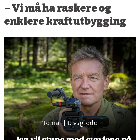
– Vi må ha raskere og
enklere kraftutbygging
Tema || Livsglede
– Jeg vil stupe med støvlene på