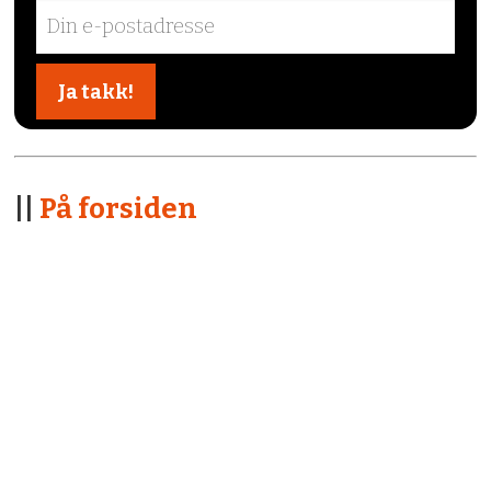
||
På forsiden