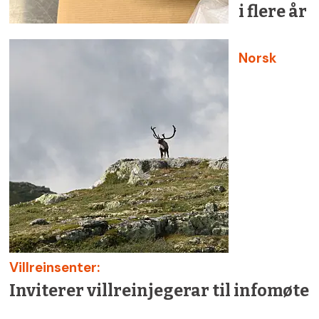
i flere år
Norsk
Villreinsenter:
Inviterer villreinjegerar til infomøte