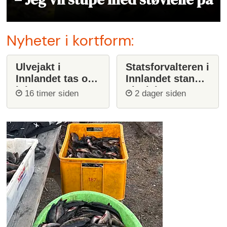
Nyheter i kortform:
Ulvejakt i
Statsforvalteren i
Innlandet tas opp
Innlandet stanser
igjen
ulvejakt
16 timer siden
2 dager siden