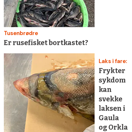
Tusenbrødre
Er rusefisket bortkastet?
Laks i fare:
Frykter
sykdom
kan
svekke
laksen i
Gaula
og Orkla