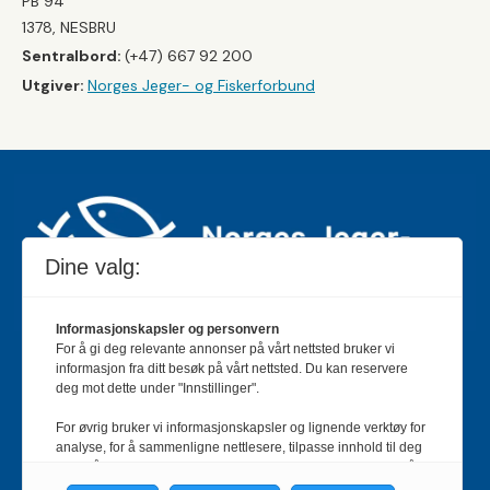
PB 94
1378, NESBRU
Sentralbord:
(+47) 667 92 200
Utgiver:
Norges Jeger- og Fiskerforbund
Dine valg:
Informasjonskapsler og personvern
For å gi deg relevante annonser på vårt nettsted bruker vi
Jakt & Fiske er landets største og eldste magasin for
informasjon fra ditt besøk på vårt nettsted. Du kan reservere
jakt- og fiskeinteresserte med 195 000 månedlige
deg mot dette under "Innstillinger".
lesere og et opplag på rundt 90 000 eksemplarer.
For øvrig bruker vi informasjonskapsler og lignende verktøy for
Bladet er en månedlig publikasjon og utgis av Norges
analyse, for å sammenligne nettlesere, tilpasse innhold til deg
Jeger- og Fiskerforbund.
Meld deg inn her
.
og for å utvikle og tilby nødvendig funksjonalitet. Les mer i vår
personvernerklæring.