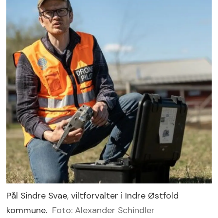
Pål Sindre Svae, viltforvalter i Indre Østfold
kommune.
Foto: Alexander Schindler