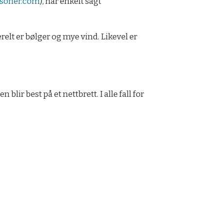
soner.com
), har enkelt sagt
elt er bølger og mye vind. Likevel er
lir best på et nettbrett. I alle fall for