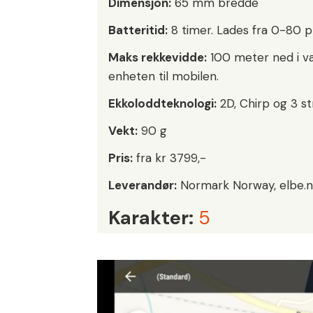
Dimensjon:
65 mm bredde
Batteritid:
8 timer. Lades fra 0-80 p
Maks rekkevidde:
100 meter ned i va
enheten til mobilen.
Ekkoloddteknologi:
2D, Chirp og 3 str
Vekt:
90 g
Pris:
fra kr 3799,-
Leverandør:
Normark Norway, elbe.
Karakter:
5