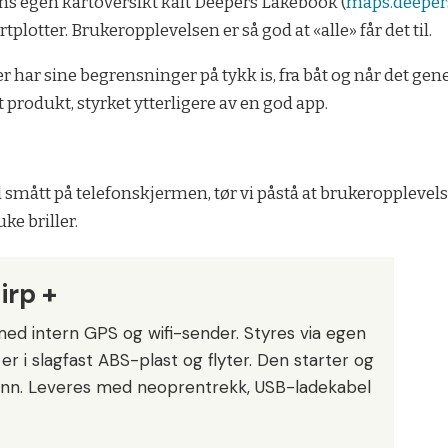
 egen kartoversikt kalt Deepers Lakebook (
maps.deeper
lotter. Brukeropplevelsen er så god at «alle» får det til.
har sine begrensninger på tykk is, fra båt og når det gener
t produkt, styrket ytterligere av en god app.
 smått på telefonskjermen, tør vi påstå at brukeropplevelsen b
ke briller.
irp +
ed intern GPS og wifi-sender. Styres via egen
er i slagfast ABS-plast og flyter. Den starter og
ann. Leveres med neoprentrekk, USB-ladekabel