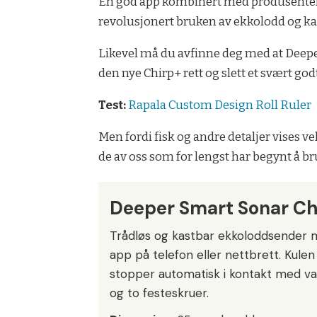
En god app kombinert med produsentens
revolusjonert bruken av ekkolodd og kartp
Likevel må du avfinne deg med at Deeper 
den nye Chirp+ rett og slett et svært god
Test:
Rapala Custom Design Roll Ruler
Men fordi fisk og andre detaljer vises vel
de av oss som for lengst har begynt å bru
Deeper Smart Sonar Ch
Trådløs og kastbar ekkoloddsender m
app på telefon eller nettbrett. Kulen 
stopper automatisk i kontakt med v
og to festeskruer.