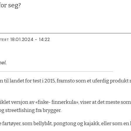
for seg?
18.01.2024 - 14:22
ATERT
el.
til landet for test i 2015, framsto som et uferdig produkt m
iklet versjon av «fiske- finnerkula», viser at det meste so
og streetfishing fra brygger.
fartøyer, som bellybåt, pongtong og kajakk, eller som en ki