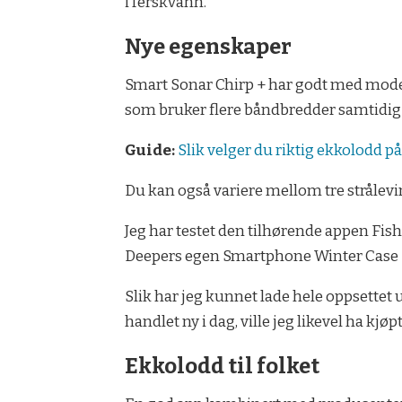
i ferskvann.
Nye egenskaper
Smart Sonar Chirp + har godt med moder
som bruker flere båndbredder samtidig f
Guide:
Slik velger du riktig ekkolodd på
Du kan også variere mellom tre strålevink
Jeg har testet den tilhørende appen Fish
Deepers egen Smartphone Winter Case
Slik har jeg kunnet lade hele oppsettet un
handlet ny i dag, ville jeg likevel ha kj
Ekkolodd til folket