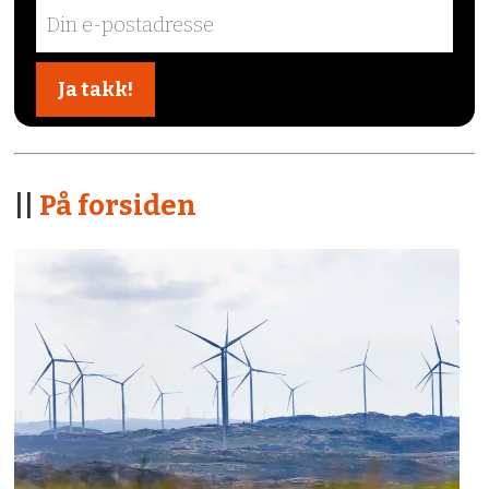
||
På forsiden