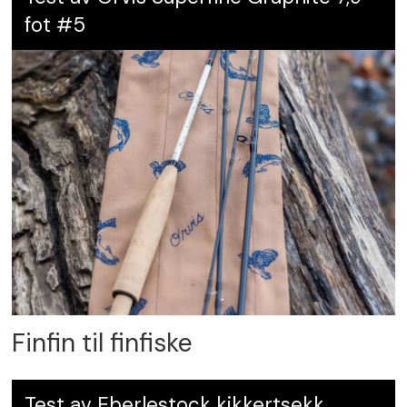
fot #5
Finfin til finfiske
Test av Eberlestock kikkertsekk,