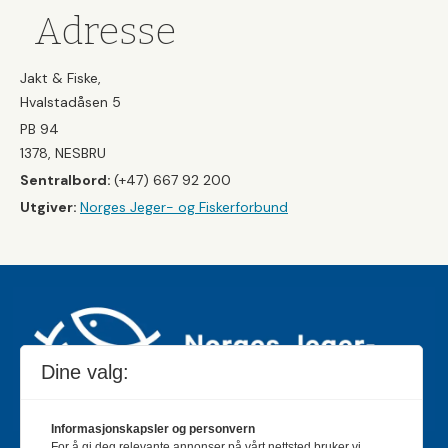
Adresse
Jakt & Fiske,
Hvalstadåsen 5
PB 94
1378, NESBRU
Sentralbord:
(+47) 667 92 200
Utgiver:
Norges Jeger- og Fiskerforbund
Dine valg:
Informasjonskapsler og personvern
For å gi deg relevante annonser på vårt nettsted bruker vi