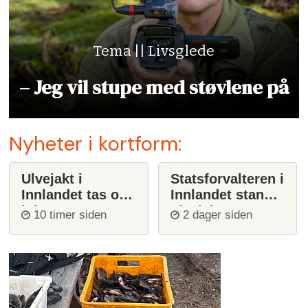
Tema || Livsglede
– Jeg vil stupe med støvlene på
Nyheter i kortform:
Ulvejakt i
Statsforvalteren i
Innlandet tas opp
Innlandet stanser
igjen
ulvejakt
10 timer siden
2 dager siden