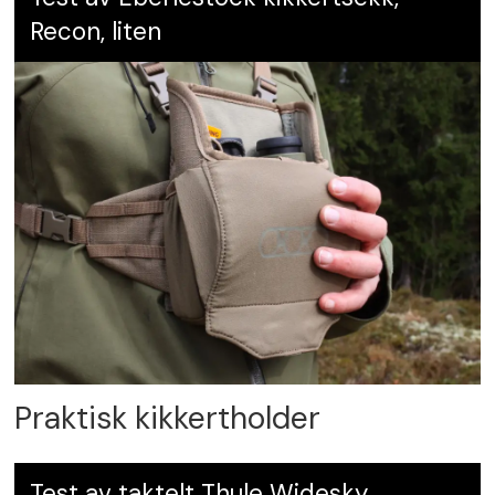
Recon, liten
Praktisk kikkertholder
Test av taktelt Thule Widesky