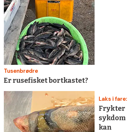
Tusenbrødre
Er rusefisket bortkastet?
Laks i fare:
Frykter
sykdom
kan