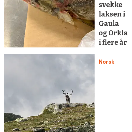
svekke
laksen i
Gaula
og Orkla
i flere år
Norsk