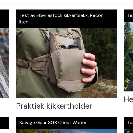
Test av Eberlestock kikkertsekk, Recon,
Te
liten
He
Praktisk kikkertholder
Savage Gear SG8 Chest Wader
Te