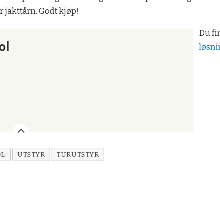
r jakttårn. Godt kjøp!
Du fi
ol
løsni
OL
UTSTYR
TURUTSTYR