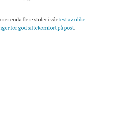
nner enda flere stoler i vår
test av ulike
nger for god sittekomfort på post
.