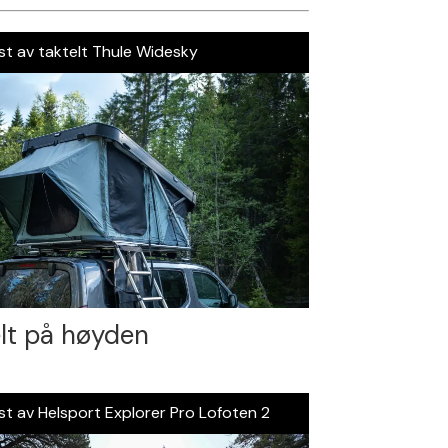
st av taktelt Thule Widesky
lt på høyden
st av Helsport Explorer Pro Lofoten 2