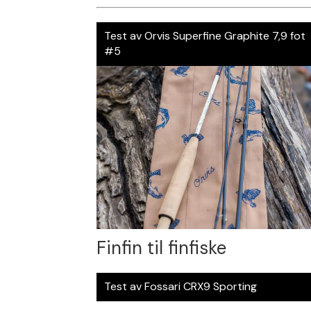
Test av Orvis Superfine Graphite 7,9 fot
#5
Finfin til finfiske
Test av Fossari CRX9 Sporting