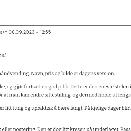
08.09.2023 - 12:55
TERT
el.
åndvending. Navn, pris og bilde er dagens versjon.
e, og gjør fortsatt en god jobb. Dette er den eneste stolen i
r at man kan endre sittestilling, og dermed holde ut lengre 
 er litt tung og upraktisk å bære langt. På kjølige dager bl
eller postering. Den er dog litt kresen på underlaget. Passe