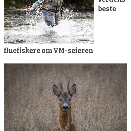
beste
fluefiskere om VM-seieren