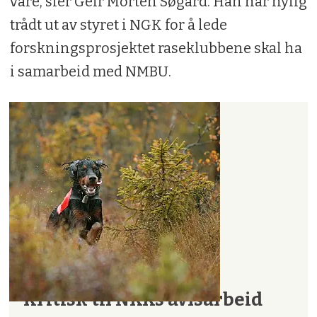
våre, sier Geir Morten Søgård. Han har nylig
trådt ut av styret i NGK for å lede
forskningsprosjektet raseklubbene skal ha
i samarbeid med NMBU.
Kritisk til NKKs avlsarbeid