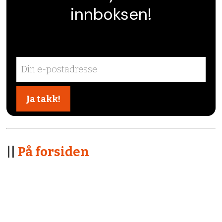
innboksen!
||
På forsiden