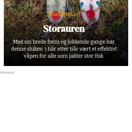
I bakspeilet
Storauren
Med sin brede form og lokkende gange har
denne sluken i tiår etter tiår vært et effektivt
våpen for alle som jakter stor fisk.
ANNONSE