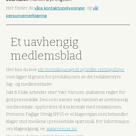
våre kontaktopplysninger
vår
Her finner du
, og
personvernerklæring
.
Et uavhengig
medlemsblad
Her kan du lese
vår formålsparagraf og hvilke retningslinjer
som ligger til grunn for produksjonen av det redaktørstyre
fag- og medlemsbladet.
Jakt & Fiske arbeider etter Vær Varsom-plakatens regler for
god presseskikk. Den som mener seg rammet av urettmessig
medieomtale, oppfordres til å ta kontakt med redaksjonen.
Pressens Faglige Utvalg (PFU) er et klageorgan som behandler
klager mot mediene i presseetiske spørsmål. For informasjon
om klageadgang, se:
www.presse.no