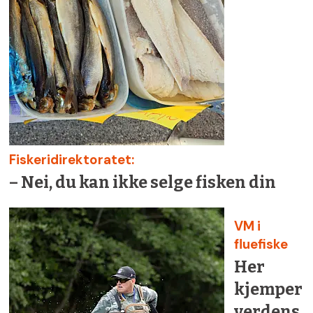
Fiskeridirektoratet:
– Nei, du kan ikke selge fisken din
VM i
fluefiske
Her
kjemper
verdens