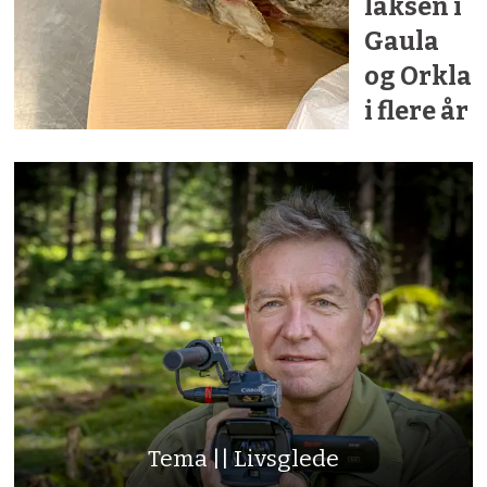
laksen i
Gaula
og Orkla
i flere år
Tema || Livsglede