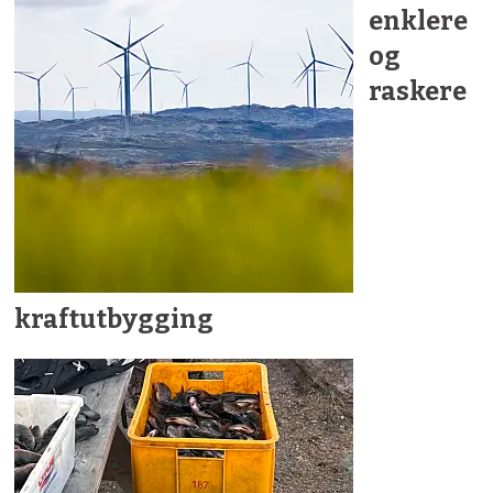
enklere
og
raskere
kraftutbygging