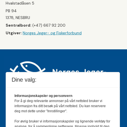
Hvalstadåsen 5
PB 94
1378, NESBRU
Sentralbord:
(+47) 667 92 200
Utgiver:
Norges Jeger- og Fiskerforbund
Dine valg:
Informasjonskapsler og personvern
For å gi deg relevante annonser på vårt nettsted bruker vi
Jakt & Fiske er landets største og eldste magasin for
informasjon fra ditt besøk på vårt nettsted. Du kan reservere
jakt- og fiskeinteresserte med 195 000 månedlige
deg mot dette under "Innstillinger".
lesere og et opplag på rundt 90 000 eksemplarer.
For øvrig bruker vi informasjonskapsler og lignende verktøy for
Bladet er en månedlig publikasjon og utgis av Norges
analyse, for å sammenligne nettlesere, tilpasse innhold til deg