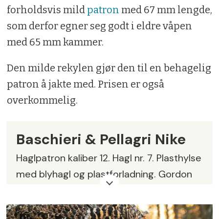
forholdsvis mild
patron
med 67 mm lengde,
som derfor egner seg godt i eldre våpen
med 65 mm kammer.
Den milde rekylen gjør den til en behagelig
patron å jakte med. Prisen er også
overkommelig.
Baschieri & Pellagri Nike
Haglpatron kaliber 12. Hagl nr. 7. Plasthylse
med blyhagl og plastforladning. Gordon
system Culot.
Hylselsngde:
67 mm.