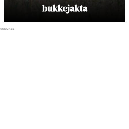
bukkejakta
ANNONSE