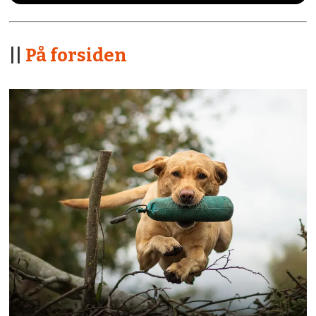
||
På forsiden