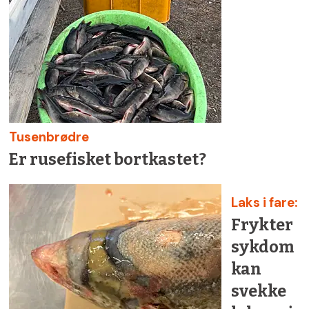
Tusenbrødre
Er rusefisket bortkastet?
Laks i fare:
Frykter
sykdom
kan
svekke