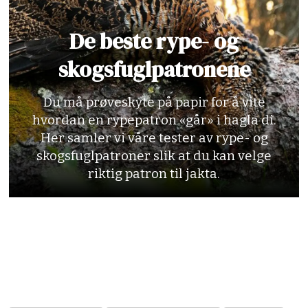
Gjennomsnittsdiameter:
2,48 mm.
De beste rype- og
Haglvekt:
snitt 31,75 gram.
skogsfuglpatronene
Snitthastighet:
399 m/s.
Du må prøveskyte på papir for å vite
Pris:
Kr 10,- pr. stk.
hvordan en rypepatron «går» i hagla di.
Her samler vi våre tester av rype- og
Leverandør:
Magne Landrø AS
skogsfuglpatroner slik at du kan velge
riktig patron til jakta.
Karakter:
5.5