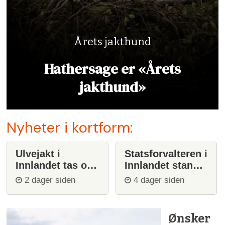
Årets jakthund
Hathersage er «Årets
jakthund»
Nyheter i kortform:
Ulvejakt i
Statsforvalteren i
Innlandet tas opp
Innlandet stanser
igjen
ulvejakt
2 dager siden
4 dager siden
Ønsker