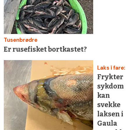
Tusenbrødre
Er rusefisket bortkastet?
Laks i fare:
Frykter
sykdom
kan
svekke
laksen i
Gaula