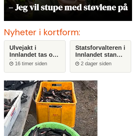
– Jeg vil stupe med støvlene på
Nyheter i kortform:
Ulvejakt i
Statsforvalteren i
Innlandet tas opp
Innlandet stanser
igjen
ulvejakt
16 timer siden
2 dager siden