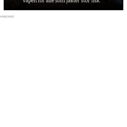
våpen for alle som jakter stor fisk.
ANNONSE