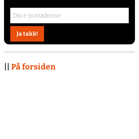
||
På forsiden