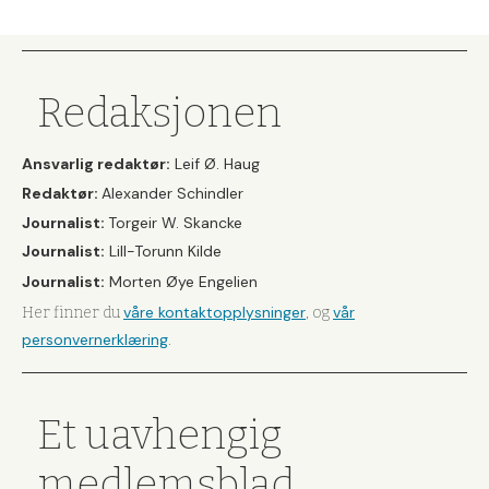
Redaksjonen
Ansvarlig redaktør:
Leif Ø. Haug
Redaktør:
Alexander Schindler
Journalist:
Torgeir W. Skancke
Journalist:
Lill-Torunn Kilde
Journalist:
Morten Øye Engelien
våre kontaktopplysninger
vår
Her finner du
, og
personvernerklæring
.
Et uavhengig
medlemsblad