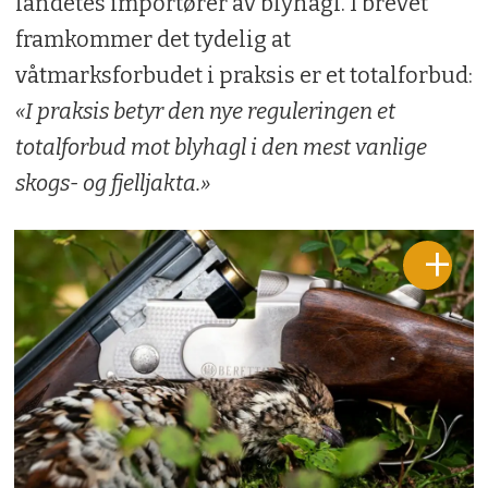
landetes importører av blyhagl. I brevet
framkommer det tydelig at
våtmarksforbudet i praksis er et totalforbud:
«I praksis betyr den nye reguleringen et
totalforbud mot blyhagl i den mest vanlige
skogs- og fjelljakta.»