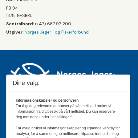
PB 94
1378, NESBRU
Sentralbord:
(+47) 667 92 200
Utgiver:
Norges Jeger- og Fiskerforbund
Dine valg:
Informasjonskapsler og personvern
For å gi deg relevante annonser på vårt nettsted bruker vi
Jakt & Fiske er landets største og eldste magasin for
informasjon fra ditt besøk på vårt nettsted. Du kan reservere
jakt- og fiskeinteresserte med 195 000 månedlige
deg mot dette under "Innstillinger".
lesere og et opplag på rundt 90 000 eksemplarer.
For øvrig bruker vi informasjonskapsler og lignende verktøy for
Bladet er en månedlig publikasjon og utgis av Norges
analyse, for å sammenligne nettlesere, tilpasse innhold til deg
Jeger- og Fiskerforbund.
Meld deg inn her
.