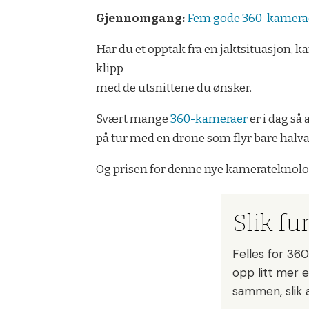
Gjennomgang:
Fem gode 360-kamerae
Har du et opptak fra en jaktsituasjon, kan
klipp
med de utsnittene du ønsker.
Svært mange
360-kameraer
er i dag så 
på tur med en drone som flyr bare halv
Og prisen for denne nye kamerateknologi
Slik f
Felles for 360
opp litt mer 
sammen, slik a