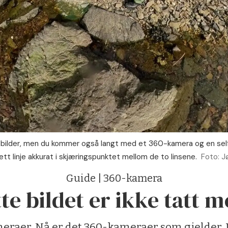
 bilder, men du kommer også langt med et 360-kamera og en selfies
rett linje akkurat i skjæringspunktet mellom de to linsene.
Foto: J
Guide | 360-kamera
tte bildet er ikke tatt 
eraer. Nå er det 360-kameraer som gjelder. 