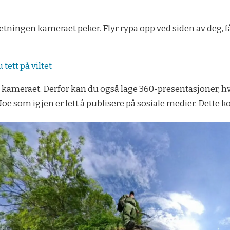
 retningen kameraet peker. Flyr rypa opp ved siden av deg, f
tett på viltet
r kameraet. Derfor kan du også lage 360-presentasjoner, hv
e som igjen er lett å publisere på sosiale medier. Dette kom