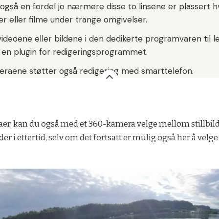
også en fordel jo nærmere disse to linsene er plassert h
der eller filme under trange omgivelser.
videoene eller bildene i den dedikerte programvaren til 
 en plugin for redigeringsprogrammet.
eraene støtter også redigering med smarttelefon.
er, kan du også med et 360-kamera velge mellom stillbilder 
r i ettertid, selv om det fortsatt er mulig også her å velge 