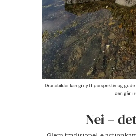
Dronebilder kan gi nytt perspektiv og gode
den går i 
Nei – de
Glem tradisjonelle actionkam