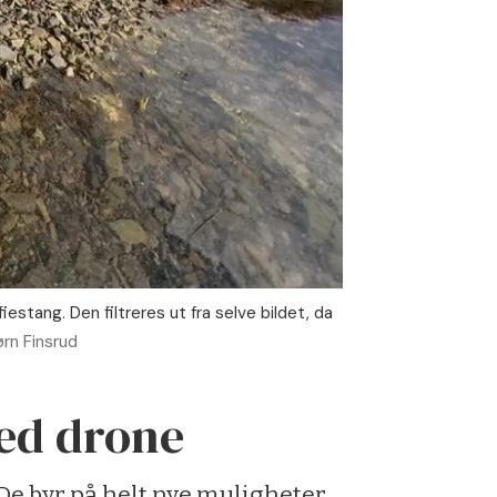
tang. Den filtreres ut fra selve bildet, da
ørn Finsrud
med drone
De byr på helt nye muligheter