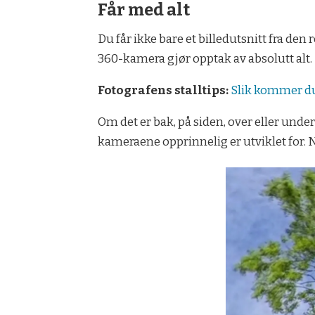
Får med alt
Du får ikke bare et billedutsnitt fra den
360-kamera gjør opptak av absolutt alt.
Fotografens stalltips:
Slik kommer du 
Om det er bak, på siden, over eller unde
kameraene opprinnelig er utviklet for. No