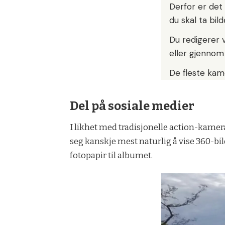
Derfor er det 
du skal ta bil
Du redigerer 
eller gjennom
De fleste kam
Del på sosiale medier
I likhet med tradisjonelle action-kamera
seg kanskje mest naturlig å vise 360-bilde
fotopapir til albumet.