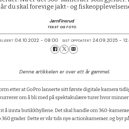
år du skal forevige jakt- og fiskeopplevelsen
Jørn
Finsrud
TEKST OG FOTO
04.10.2022 - 08:00
24.09.2025 - 12
BLISERT
SIST OPPDATERT
Denne artikkelen er over ett år gammel.
etter at GoPro lanserte sitt første digitale kamera tidlig
kurrerer om å bli med på spektakulære turer hvor minner 
nt å innta butikkhyllene. Det skal handle om 360-kamerae
p 360 grader. Dette er vår tids nye actionkameraer, og byr p