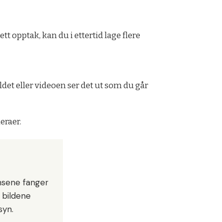
tt opptak, kan du i ettertid lage flere
ildet eller videoen ser det ut som du går
eraer.
insene fanger
 bildene
syn.