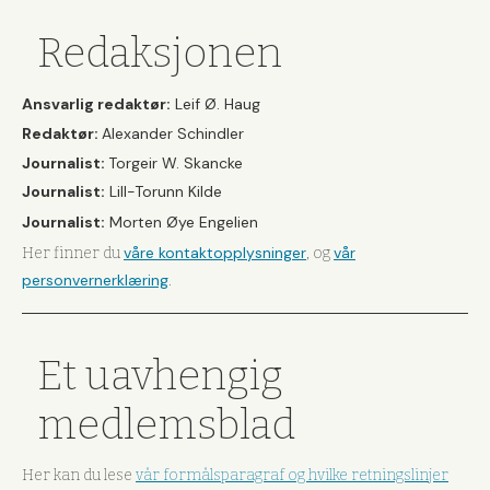
Redaksjonen
Ansvarlig redaktør:
Leif Ø. Haug
Redaktør:
Alexander Schindler
Journalist:
Torgeir W. Skancke
Journalist:
Lill-Torunn Kilde
Journalist:
Morten Øye Engelien
våre kontaktopplysninger
vår
Her finner du
, og
personvernerklæring
.
Et uavhengig
medlemsblad
Her kan du lese
vår formålsparagraf og hvilke retningslinjer