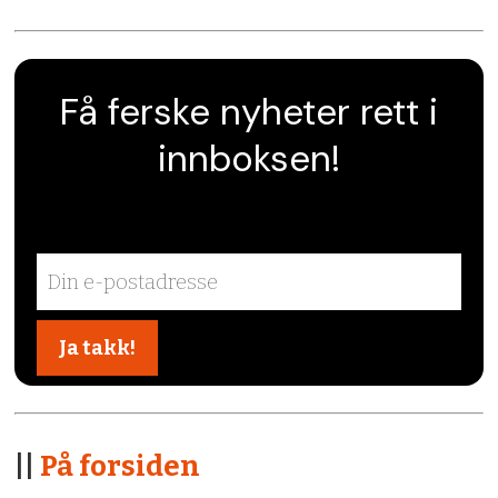
Få ferske nyheter rett i
innboksen!
||
På forsiden