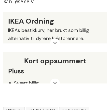
kan løse selv.
IKEA Ordning
IKEAs bestikkurv, her brukt som billig
alternativ til dyrere kvistbrennere.
Vekt:
174 gram
Kort oppsummert
Størrelse:
18 x 12 cm Materiale: Rustfritt
stål
Pluss
Pris:
kr 79,-
Svært billig
Leverandør:
IKEA, www.ikea.com
Svært lett
Fungerer utmerket til sitt bruk