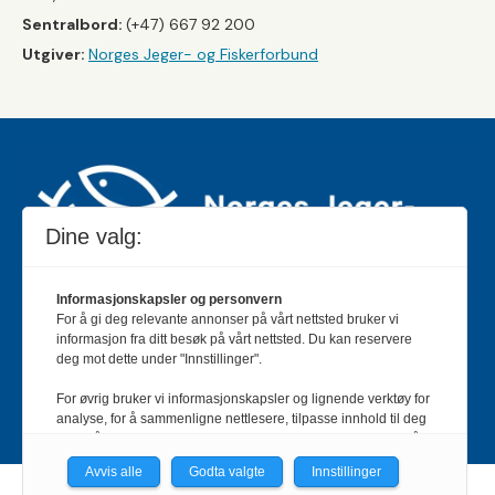
Sentralbord:
(+47) 667 92 200
Utgiver:
Norges Jeger- og Fiskerforbund
Dine valg:
Informasjonskapsler og personvern
For å gi deg relevante annonser på vårt nettsted bruker vi
Jakt & Fiske er landets største og eldste magasin for
informasjon fra ditt besøk på vårt nettsted. Du kan reservere
jakt- og fiskeinteresserte med 195 000 månedlige
deg mot dette under "Innstillinger".
lesere og et opplag på rundt 90 000 eksemplarer.
For øvrig bruker vi informasjonskapsler og lignende verktøy for
Bladet er en månedlig publikasjon og utgis av Norges
analyse, for å sammenligne nettlesere, tilpasse innhold til deg
Jeger- og Fiskerforbund.
Meld deg inn her
.
og for å utvikle og tilby nødvendig funksjonalitet. Les mer i vår
personvernerklæring.
Avvis alle
Godta valgte
Innstillinger