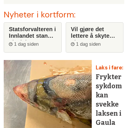
Nyheter i kortform:
Statsforvalteren i
Vil gjøre det
Innlandet stanser
lettere å skyte
ulvejakt
ulv
1 dag siden
1 dag siden
Laks i fare:
Frykter
sykdom
kan
svekke
laksen i
Gaula