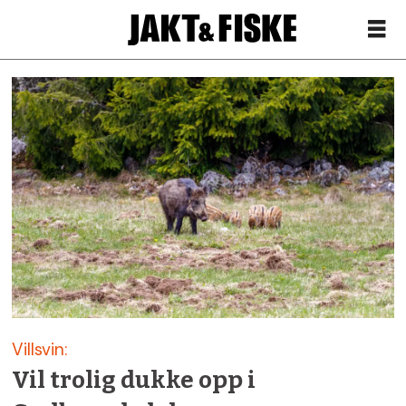
Siste
nytt
om
villsvinjakt
–
Jakt
Villsvin:
&
Vil trolig dukke opp i
Fiske