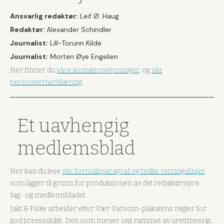
Ansvarlig redaktør:
Leif Ø. Haug
Redaktør:
Alexander Schindler
Journalist:
Lill-Torunn Kilde
Journalist:
Morten Øye Engelien
Her finner du
våre kontaktopplysninger
, og
vår
personvernerklæring
.
Et uavhengig
medlemsblad
Her kan du lese
vår formålsparagraf og hvilke retningslinjer
som ligger til grunn for produksjonen av det redaktørstyre
fag- og medlemsbladet.
Jakt & Fiske arbeider etter Vær Varsom-plakatens regler for
god presseskikk. Den som mener seg rammet av urettmessig