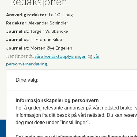
Redaksjonen
Ansvarlig redaktør:
Leif Ø. Haug
Redaktør:
Alexander Schindler
Journalist:
Torgeir W. Skancke
Journalist:
Lill-Torunn Kilde
Journalist:
Morten Øye Engelien
våre kontaktopplysninger
vår
Her finner du
, og
personvernerklæring
.
Dine valg:
Informasjonskapsler og personvern
For å gi deg relevante annonser på vårt nettsted bruker v
informasjon fra ditt besøk på vårt nettsted. Du kan reser
deg mot dette under "Innstillinger".
Jakt & Fiske er landets stø
eksemplarer. Bladet er en 