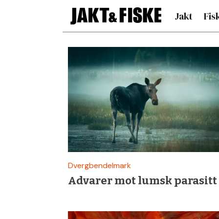
Jakt
Fis
Siste
nytt
om
parasitt
–
Dvergbendelmark
Advarer mot lumsk parasitt
Jakt