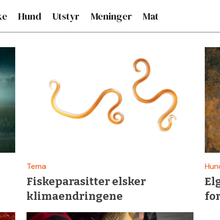
ke
Hund
Utstyr
Meninger
Mat
Tema
Hun
Fiskeparasitter elsker
El
klimaendringene
fo