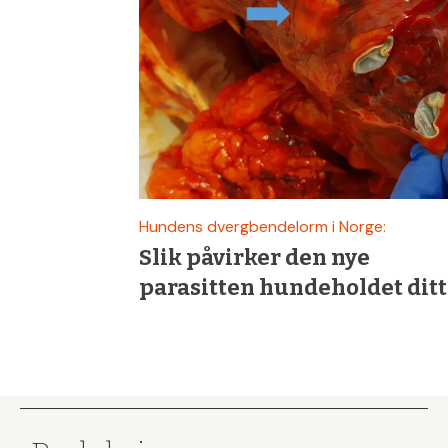
&
Fiske
Hundens dvergbendelorm i Norge:
Slik påvirker den nye
parasitten hundeholdet ditt