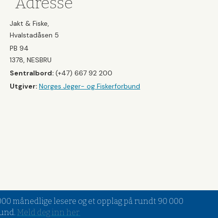
Adresse
Jakt & Fiske,
Hvalstadåsen 5
PB 94
1378, NESBRU
Sentralbord:
(+47) 667 92 200
Utgiver:
Norges Jeger- og Fiskerforbund
5 000 månedlige lesere og et opplag på rundt 90 000
bund.
Meld deg inn her
.