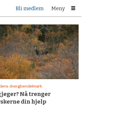
Bli medlem
dens dvergbendelmark:
gjeger? Nå trenger
rskerne din hjelp