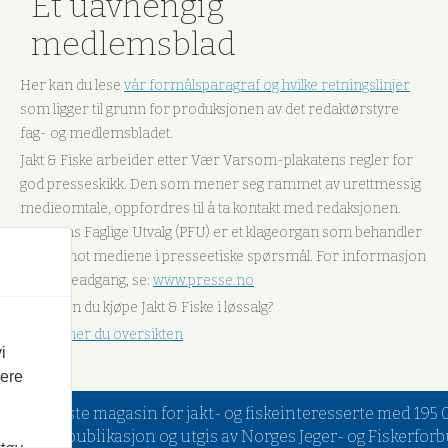
Et uavhengig
medlemsblad
Her kan du lese
vår formålsparagraf og hvilke retningslinjer
som ligger til grunn for produksjonen av det redaktørstyre
fag- og medlemsbladet.
Jakt & Fiske arbeider etter Vær Varsom-plakatens regler for
god presseskikk. Den som mener seg rammet av urettmessig
medieomtale, oppfordres til å ta kontakt med redaksjonen.
Pressens Faglige Utvalg (PFU) er et klageorgan som behandler
klager mot mediene i presseetiske spørsmål. For informasjon
om klageadgang, se:
www.presse.no
Hvor kan du kjøpe Jakt & Fiske i løssalg?
Her finner du oversikten
i
vere
rste og eldste magasin for jakt- og fiskeinteresserte med 19
månedlig publikasjon og utgis av Norges Jeger- og Fiskerfor