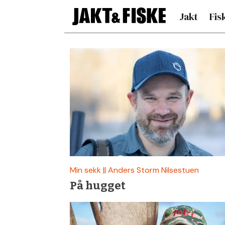
Jakt
Fis
Siste
nytt
om
min
sekk
Min sekk || Anders Storm Nilsestuen
På hugget
–