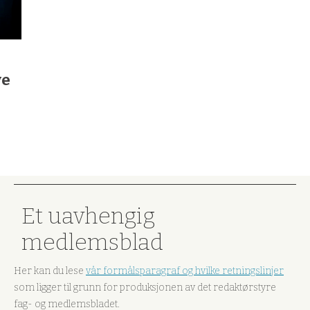
ve
Et uavhengig
medlemsblad
Her kan du lese
vår formålsparagraf og hvilke retningslinjer
som ligger til grunn for produksjonen av det redaktørstyre
fag- og medlemsbladet.