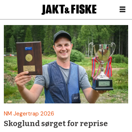
Siste
nytt
om
jegertrap
–
Jakt
NM Jegertrap 2026
&
Skoglund sørget for reprise
Fiske