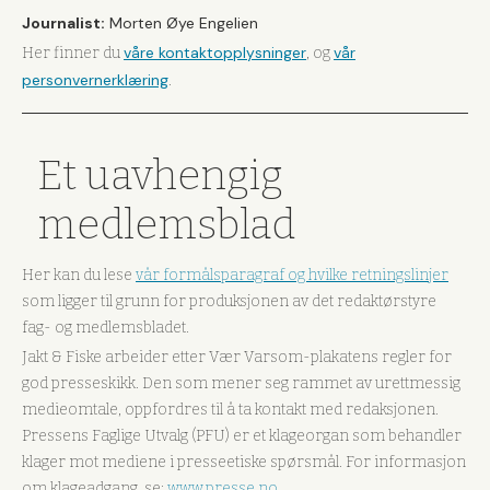
Journalist:
Morten Øye Engelien
våre kontaktopplysninger
vår
Her finner du
, og
personvernerklæring
.
Et uavhengig
medlemsblad
Her kan du lese
vår formålsparagraf og hvilke retningslinjer
som ligger til grunn for produksjonen av det redaktørstyre
fag- og medlemsbladet.
Jakt & Fiske arbeider etter Vær Varsom-plakatens regler for
god presseskikk. Den som mener seg rammet av urettmessig
medieomtale, oppfordres til å ta kontakt med redaksjonen.
Pressens Faglige Utvalg (PFU) er et klageorgan som behandler
klager mot mediene i presseetiske spørsmål. For informasjon
om klageadgang, se:
www.presse.no