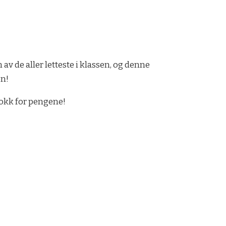
v de aller letteste i klassen, og denne
en!
stokk for pengene!