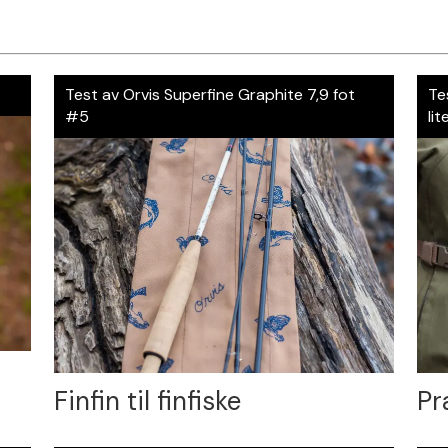
Test av Orvis Superfine Graphite 7,9 fot
Te
#5
lit
Finfin til finfiske
Pr