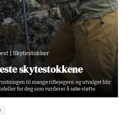
est | Skytestokker
beste skytestokkene
trustningen til mange riflejegere, og utvalget blir
modeller for deg som vurderer å søke støtte.
R