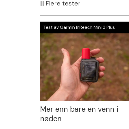
||
Flere tester
Test av Garmin InReach Mini 3 Plus
Mer enn bare en venn i
nøden