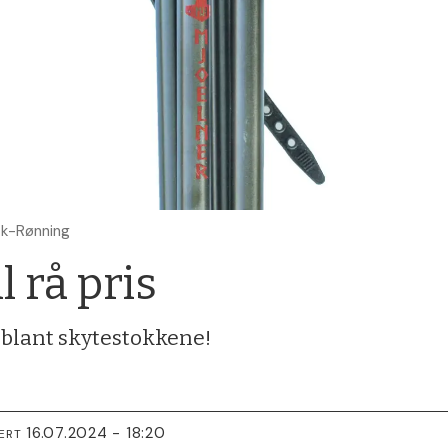
ck-Rønning
l rå pris
v blant skytestokkene!
16.07.2024 - 18:20
ERT