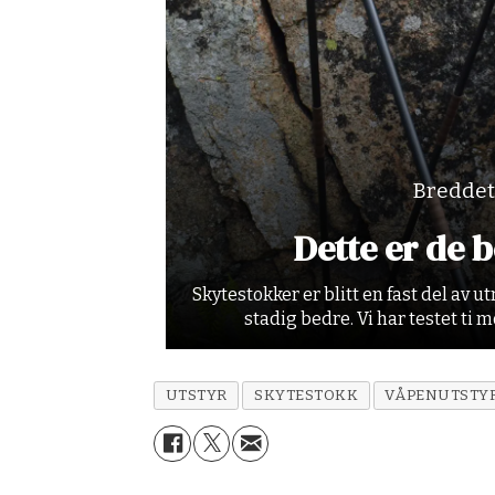
Breddet
Dette er de 
Skytestokker er blitt en fast del av u
stadig bedre. Vi har testet ti 
UTSTYR
SKYTESTOKK
VÅPENUTSTY