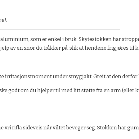
el.
i aluminium, som er enkel i bruk. Skytestokken har stropper
jelp av en snor du tråkker på, slik at hendene frigjøres til
lite irritasjonsmoment under smygjakt. Greit at den derfor 
e godt om du hjelper til med litt støtte fra en arm (eller k
vri rifla sideveis når viltet beveger seg. Stokken har gum