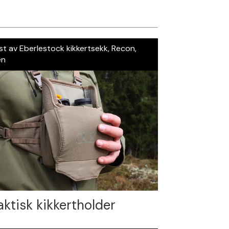
st av Eberlestock kikkertsekk, Recon,
en
aktisk kikkertholder