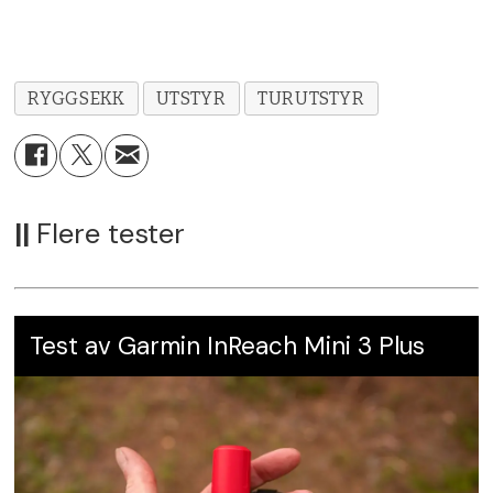
Rygglengde
: 48-53 cm.
Dimensjoner
: 75x32x25 cm.
RYGGSEKK
UTSTYR
TURUTSTYR
Vekt
: 1,6 kg.
Pris
: kr 1699,-
Leverandør
:
Equip Norway AS
||
Flere tester
Karakter:
5
Test av Garmin InReach Mini 3 Plus