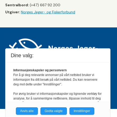
Sentralbord:
(+47) 667 92 200
Utgiver:
Norges Jeger- og Fiskerforbund
Dine valg:
Informasjonskapsler og personvern
For å gi deg relevante annonser på vårt nettsted bruker vi
Jakt & Fiske er landets største og eldste magasin for
informasjon fra ditt besøk på vårt nettsted. Du kan reservere
jakt- og fiskeinteresserte med 195 000 månedlige
deg mot dette under "Innstillinger".
lesere og et opplag på rundt 90 000 eksemplarer.
For øvrig bruker vi informasjonskapsler og lignende verktøy for
Bladet er en månedlig publikasjon og utgis av Norges
analyse, for å sammenligne nettlesere, tilpasse innhold til deg
Jeger- og Fiskerforbund.
Meld deg inn her
.
og for å utvikle og tilby nødvendig funksjonalitet. Les mer i vår
personvernerklæring.
Avvis alle
Godta valgte
Innstillinger