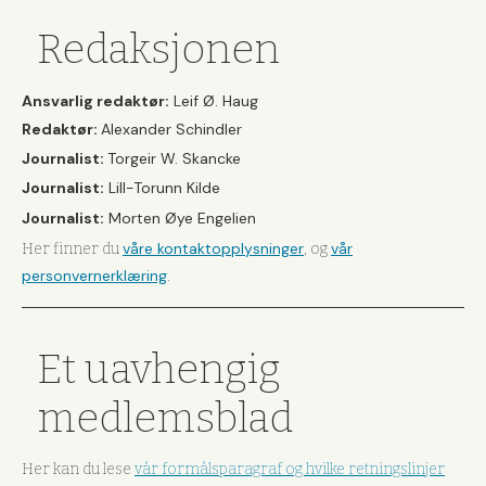
Redaksjonen
Ansvarlig redaktør:
Leif Ø. Haug
Redaktør:
Alexander Schindler
Journalist:
Torgeir W. Skancke
Journalist:
Lill-Torunn Kilde
Journalist:
Morten Øye Engelien
våre kontaktopplysninger
vår
Her finner du
, og
personvernerklæring
.
Et uavhengig
medlemsblad
Her kan du lese
vår formålsparagraf og hvilke retningslinjer