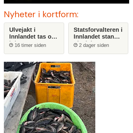
Nyheter i kortform:
Ulvejakt i
Statsforvalteren i
Innlandet tas opp
Innlandet stanser
igjen
ulvejakt
16 timer siden
2 dager siden