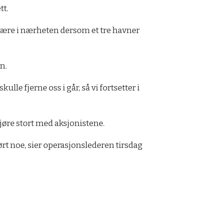
tt.
å være i nærheten dersom et tre havner
n.
le fjerne oss i går, så vi fortsetter i
gjøre stort med aksjonistene.
hørt noe, sier operasjonslederen tirsdag