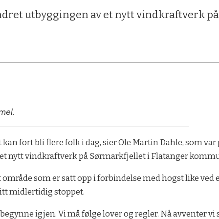
ret utbyggingen av et nytt vindkraftverk på
mel.
Det kan fort bli flere folk i dag, sier Ole Martin Dahle, som va
et nytt vindkraftverk på Sørmarkfjellet i Flatanger komm
t område som er satt opp i forbindelse med hogst like ved 
tt midlertidig stoppet.
r å begynne igjen. Vi må følge lover og regler. Nå avventer v