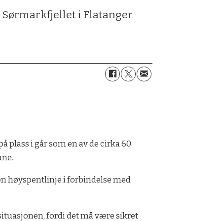
 Sørmarkfjellet i Flatanger
r på plass i går som en av de cirka 60
une.
en høyspentlinje i forbindelse med
i situasjonen, fordi det må være sikret