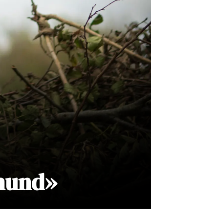
thund»