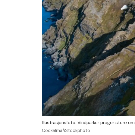
Illustrasjonsfoto. Vindparker preger store o
Cookelma/iStockphoto