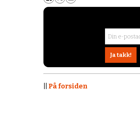
||
På forsiden