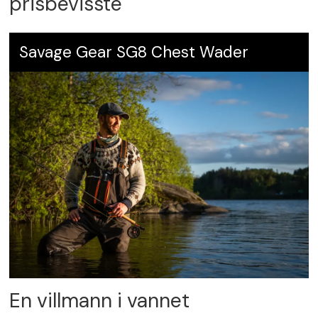
prisbevisste
Savage Gear SG8 Chest Wader
En villmann i vannet