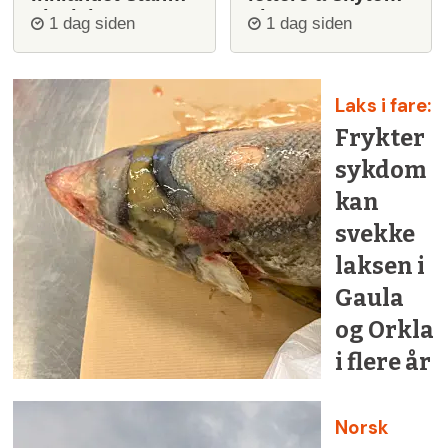
ulvejakt
ulv
1 dag siden
1 dag siden
Laks i fare:
Frykter
sykdom
kan
svekke
laksen i
Gaula
og Orkla
i flere år
Norsk