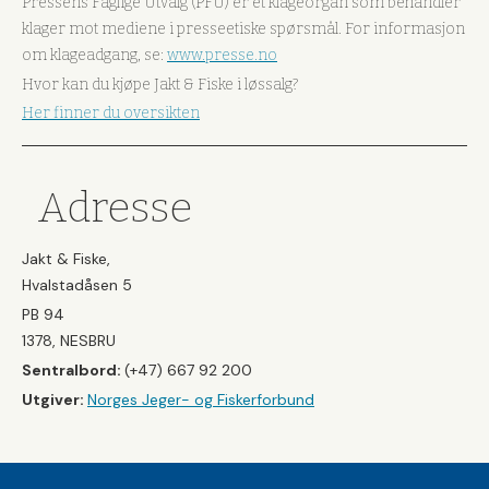
Pressens Faglige Utvalg (PFU) er et klageorgan som behandler
klager mot mediene i presseetiske spørsmål. For informasjon
om klageadgang, se:
www.presse.no
Hvor kan du kjøpe Jakt & Fiske i løssalg?
Her finner du oversikten
Adresse
Jakt & Fiske,
Hvalstadåsen 5
PB 94
1378, NESBRU
Sentralbord:
(+47) 667 92 200
Utgiver:
Norges Jeger- og Fiskerforbund