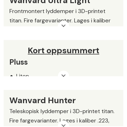
Wanvard Ultra Light
Frontmontert lyddemper i 3D-printet
titan. Fire fargevarianter. Lages i kaliber
.223, .264, .30, .338 og 9,3, med
gjengetyper M18x1, M15x1, M14x1 og
1/2x28.
Kort oppsummert
Pluss
Vekt:
150 g i M14x1
Lengde:
130mm
Liten
Lav vekt
Diameter:
42mm
Wanvard Hunter
Solid utførelse
Pris:
kr 7290,-
Teleskopisk lyddemper i 3D-printet titan.
Leverandør:
Schou AS,
schouvapen.no
Minus
Fire fargevarianter. Lages i kaliber .223,