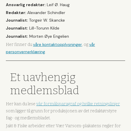
Ansvarlig redaktør:
Leif Ø. Haug
Redaktør:
Alexander Schindler
Journalist:
Torgeir W. Skancke
Journalist:
Lill-Torunn Kilde
Journalist:
Morten Øye Engelien
våre kontaktopplysninger
vår
Her finner du
, og
personvernerklæring
.
Et uavhengig
medlemsblad
Her kan du lese
vår formålsparagraf og hvilke retningslinjer
som ligger til grunn for produksjonen av det redaktørstyre
fag- og medlemsbladet.
Jakt & Fiske arbeider etter Vær Varsom-plakatens regler for