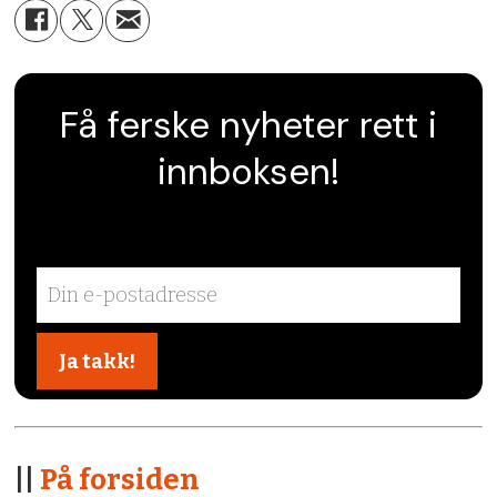
Få ferske nyheter rett i
innboksen!
||
På forsiden