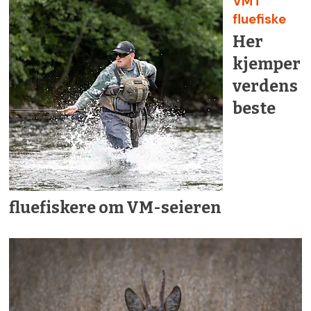
VM i
fluefiske
Her
kjemper
verdens
beste
fluefiskere om VM-seieren