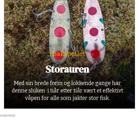
I bakspeilet
Storauren
Med sin brede form og lokkende gange har
denne sluken i tiår etter tiår vært et effektivt
våpen for alle som jakter stor fisk.
ANNONSE