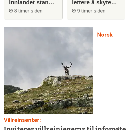
Innlandet stanser
lettere å skyte
ulvejakt
ulv
8 timer siden
9 timer siden
Norsk
Villreinsenter:
Inviterer villreinjegerar til infomøte