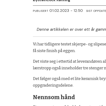
Øystein
Cock Rønning
01.02.2023 - 12:50
PUBLISERT
SIST OPPDAT
Denne artikkelen er over ett år gamm
Vi har tidligere testet skjerpe- og slip
få siste finish på eggen.
Det viste seg i ettertid at leverandøren 
lærstropp også inneholder tre stenger me
Det følger også med et lite keramisk br
oppgraderingsdelene.
Nennsom hånd