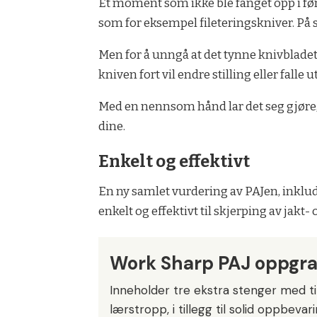
Et moment som ikke ble fanget opp i før
som for eksempel fileteringskniver. På sl
Men for å unngå at det tynne knivbladet 
kniven fort vil endre stilling eller falle
Med en nennsom hånd lar det seg gjør
dine.
Enkelt og effektivt
En ny samlet vurdering av PAJen, inklude
enkelt og effektivt til skjerping av jakt-
Work Sharp PAJ oppgra
Inneholder tre ekstra stenger med ti
lærstropp, i tillegg til solid oppbeva