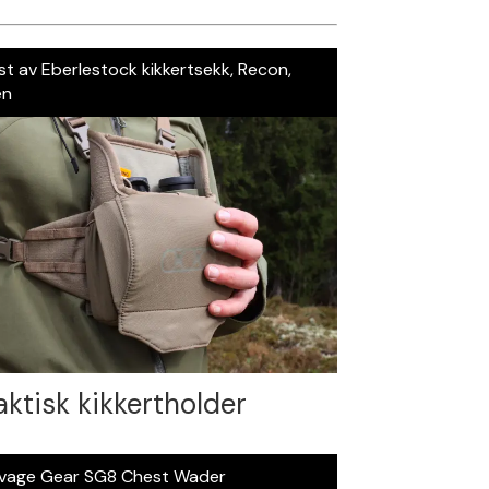
st av Eberlestock kikkertsekk, Recon,
en
aktisk kikkertholder
vage Gear SG8 Chest Wader