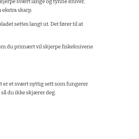
skjerpe svært lange og tynne kniver,
n ekstra skarp.
et settes langt ut. Det fører til at
 du primært vil skjerpe fiskeknivene
 er et svært nyttig sett som fungerer
s så du ikke skjærer deg.