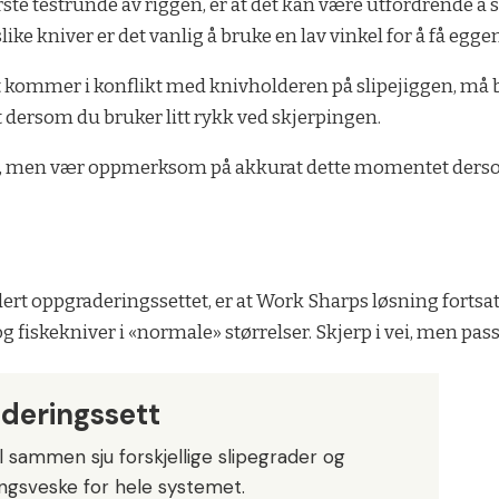
ste testrunde av riggen, er at det kan være utfordrende å 
ike kniver er det vanlig å bruke en lav vinkel for å få egge
kommer i konflikt med knivholderen på slipejiggen, må blad
 ut dersom du bruker litt rykk ved skjerpingen.
e, men vær oppmerksom på akkurat dette momentet dersom
rt oppgraderingssettet, er at Work Sharps løsning fortsatt
 og fiskekniver i «normale» størrelser. Skjerp i vei, men pas
deringssett
l sammen sju forskjellige slipegrader og
ringsveske for hele systemet.