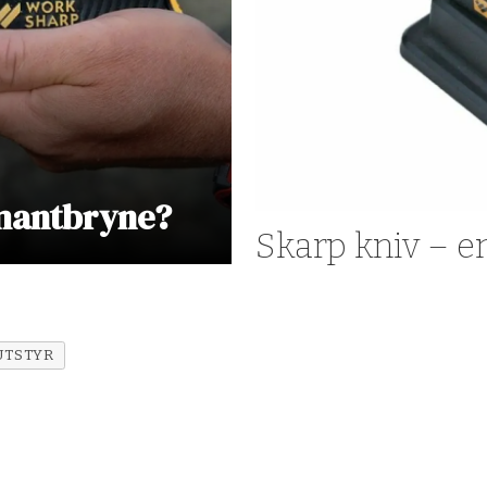
amantbryne?
Skarp kniv – en
UTSTYR