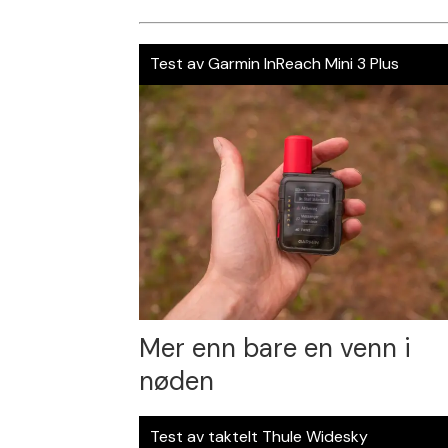
Test av Garmin InReach Mini 3 Plus
Mer enn bare en venn i
nøden
Test av taktelt Thule Widesky