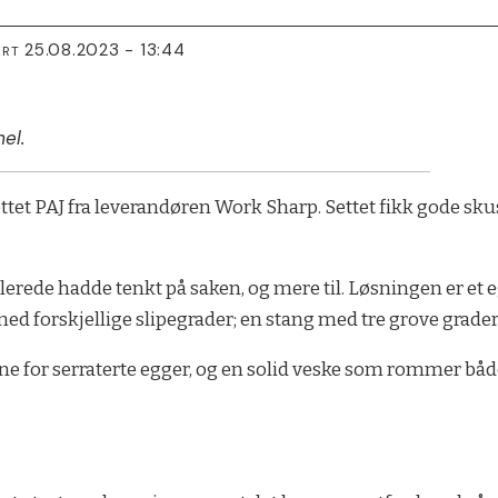
25.08.2023 - 13:44
ERT
el.
esettet PAJ fra leverandøren Work Sharp. Settet fikk gode sk
allerede hadde tenkt på saken, og mere til. Løsningen er et e
d forskjellige slipegrader; en stang med tre grove grader,
yne for serraterte egger, og en solid veske som rommer båd