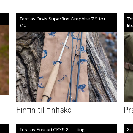
Test av Orvis Superfine Graphite 7,9 fot
Te
#5
lit
Finfin til finfiske
Pr
Test av Fossari CRX9 Sporting
Sa