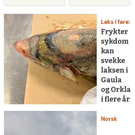
Laks i fare:
Frykter
sykdom
kan
svekke
laksen i
Gaula
og Orkla
i flere år
Norsk