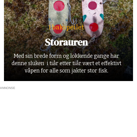
I bakspeilet
Storauren
Med sin brede form og lokkende gange har
denne sluken i tiår etter tiår vært et effektivt
våpen for alle som jakter stor fisk.
ANNONSE