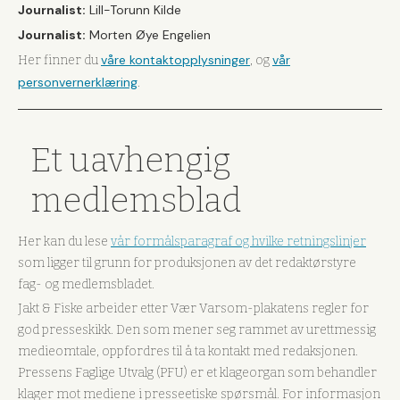
Journalist:
Lill-Torunn Kilde
Journalist:
Morten Øye Engelien
våre kontaktopplysninger
vår
Her finner du
, og
personvernerklæring
.
Et uavhengig
medlemsblad
Her kan du lese
vår formålsparagraf og hvilke retningslinjer
som ligger til grunn for produksjonen av det redaktørstyre
fag- og medlemsbladet.
Jakt & Fiske arbeider etter Vær Varsom-plakatens regler for
god presseskikk. Den som mener seg rammet av urettmessig
medieomtale, oppfordres til å ta kontakt med redaksjonen.
Pressens Faglige Utvalg (PFU) er et klageorgan som behandler
klager mot mediene i presseetiske spørsmål. For informasjon