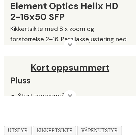
Element Optics Helix HD
2-16x50 SFP
Kikkertsikte med 8 x zoom og
forstørrelse 2–16. Parallaksejustering ned
til 10 m. CR 2032 batteri. Retikkel med
markering for kulefall og rødpunkt i
Kort oppsummert
midten.
Pluss
Objektivdiameter:
50 mm
Stort zoomområde
Rørdiameter:
30 mm
Klar optikk
Synsfelt:
20,2-2,51 m på 100 m
Tydelige markeringer i sidefokus
Utgangspupill:
8,5–3,1 mm
UTSTYR
KIKKERTSIKTE
VÅPENUTSTYR