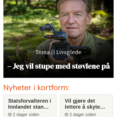
Tema || Livsglede
– Jeg vil stupe med støvlene på
Nyheter i kortform:
Statsforvalteren i
Vil gjøre det
Innlandet stanser
lettere å skyte
ulvejakt
ulv
2 dager siden
2 dager siden