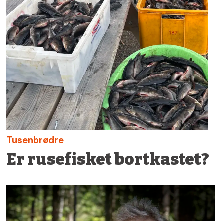
Tusenbrødre
Er rusefisket bortkastet?