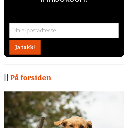
||
På forsiden