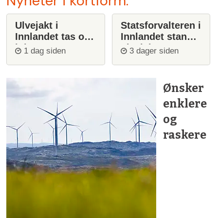
Nyheter i kortform:
Ulvejakt i
Statsforvalteren i
Innlandet tas opp
Innlandet stanser
igjen
ulvejakt
1 dag siden
3 dager siden
Ønsker
enklere
og
raskere