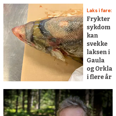
Laks i fare:
Frykter
sykdom
kan
svekke
laksen i
Gaula
og Orkla
i flere år