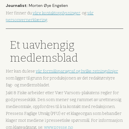
Journalist:
Morten Øye Engelien
Her finner du
våre kontaktopplysninger
, og
vår
personvernerklæring
.
Et uavhengig
medlemsblad
Her kan du lese
vår formålsparagraf og hvilke retningslinjer
som ligger til grunn for produksjonen av det redaktørstyre
fag- og medlemsbladet.
Jakt & Fiske arbeider etter Vær Varsom-plakatens regler for
god presseskikk. Den som mener seg rammet av urettmessig
medieomtale, oppfordres til å ta kontakt med redaksjonen.
Pressens Faglige Utvalg (PFU) er et klageorgan som behandler
klager mot mediene i presseetiske spørsmål. For informasjon
om klageadgang, se:
www.presse.no