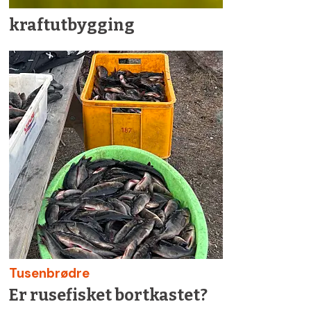
kraftutbygging
Tusenbrødre
Er rusefisket bortkastet?