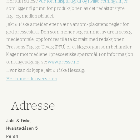
Her kan du lese
vår formålsparagraf og hvilke retningslinjer
som ligger til grunn for produksjonen av det redaktørstyre
fag- og medlemsbladet.
Jakt & Fiske arbeider etter Vær Varsom-plakatens regler for
god presseskikk. Den som mener seg rammet av urettmessig
medieomtale, oppfordres til å ta kontakt med redaksjonen.
Pressens Faglige Utvalg (PFU) er et klageorgan som behandler
klager mot mediene i presseetiske spørsmål. For informasjon
om klageadgang, se:
www.presse.no
Hvor kan du kjøpe Jakt & Fiske i løssalg?
Her finner du oversikten
Adresse
Jakt & Fiske,
Hvalstadåsen 5
PB 94