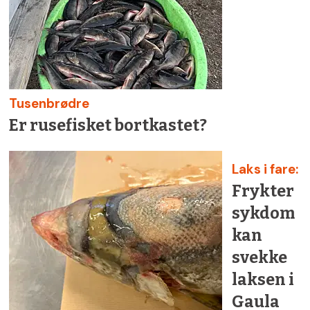
Tusenbrødre
Er rusefisket bortkastet?
Laks i fare:
Frykter
sykdom
kan
svekke
laksen i
Gaula