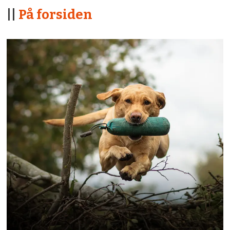
||
På forsiden