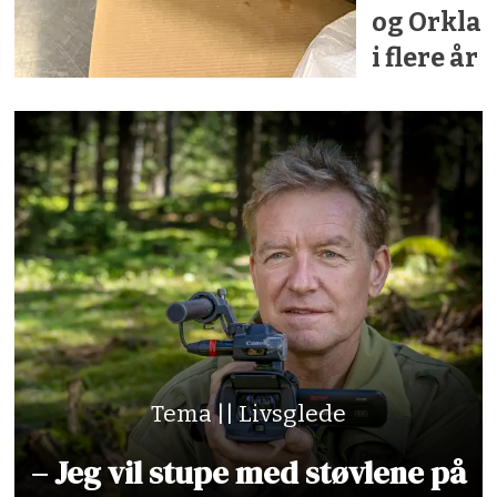
og Orkla
i flere år
Tema || Livsglede
– Jeg vil stupe med støvlene på