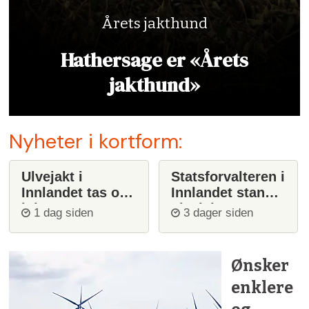
Årets jakthund
Hathersage er «Årets
jakthund»
Nyheter i kortform:
Ulvejakt i
Statsforvalteren i
Innlandet tas opp
Innlandet stanser
igjen
ulvejakt
1 dag siden
3 dager siden
Ønsker
enklere