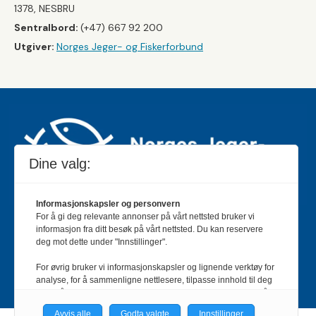
1378, NESBRU
Sentralbord:
(+47) 667 92 200
Utgiver:
Norges Jeger- og Fiskerforbund
Dine valg:
Informasjonskapsler og personvern
For å gi deg relevante annonser på vårt nettsted bruker vi
Jakt & Fiske er landets største og eldste magasin for
informasjon fra ditt besøk på vårt nettsted. Du kan reservere
jakt- og fiskeinteresserte med 195 000 månedlige
deg mot dette under "Innstillinger".
lesere og et opplag på rundt 90 000 eksemplarer.
For øvrig bruker vi informasjonskapsler og lignende verktøy for
Bladet er en månedlig publikasjon og utgis av Norges
analyse, for å sammenligne nettlesere, tilpasse innhold til deg
Jeger- og Fiskerforbund.
Meld deg inn her
.
og for å utvikle og tilby nødvendig funksjonalitet. Les mer i vår
personvernerklæring.
Avvis alle
Godta valgte
Innstillinger